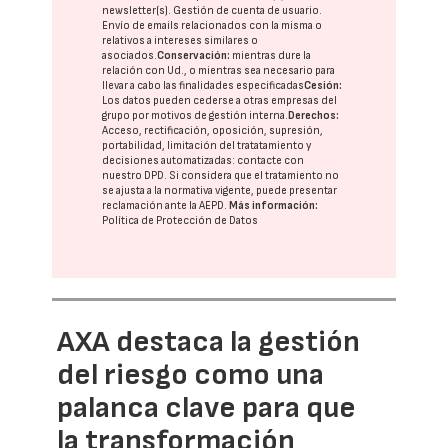
newsletter(s). Gestión de cuenta de usuario.
Envío de emails relacionados con la misma o
relativos a intereses similares o
asociados.
Conservación:
mientras dure la
relación con Ud., o mientras sea necesario para
llevar a cabo las finalidades especificadas
Cesión:
Los datos pueden cederse a otras
empresas del
grupo
por motivos de gestión interna.
Derechos:
Acceso, rectificación, oposición, supresión,
portabilidad, limitación del tratatamiento y
decisiones automatizadas:
contacte con
nuestro DPD
. Si considera que el tratamiento no
se ajusta a la normativa vigente, puede presentar
reclamación ante la
AEPD
.
Más información:
Política de Protección de Datos
AXA destaca la gestión
del riesgo como una
palanca clave para que
la transformación