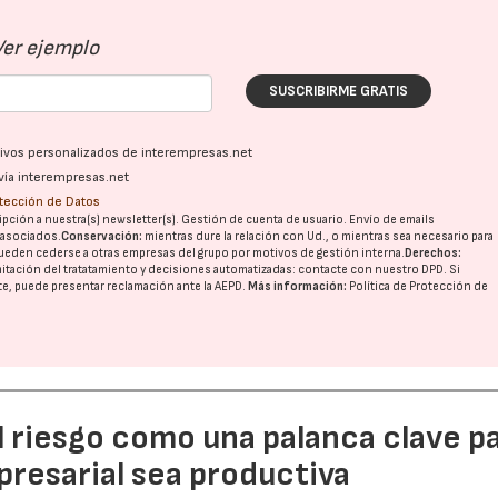
Ver ejemplo
SUSCRIBIRME GRATIS
ativos personalizados de interempresas.net
vía interempresas.net
otección de Datos
pción a nuestra(s) newsletter(s). Gestión de cuenta de usuario. Envío de emails
o asociados.
Conservación:
mientras dure la relación con Ud., o mientras sea necesario para
ueden cederse a otras
empresas del grupo
por motivos de gestión interna.
Derechos:
imitación del tratatamiento y decisiones automatizadas:
contacte con nuestro DPD
. Si
nte, puede presentar reclamación ante la
AEPD
.
Más información:
Política de Protección de
l riesgo como una palanca clave p
resarial sea productiva