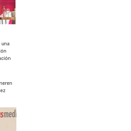
e una
ión
ación
e
eneren
vez