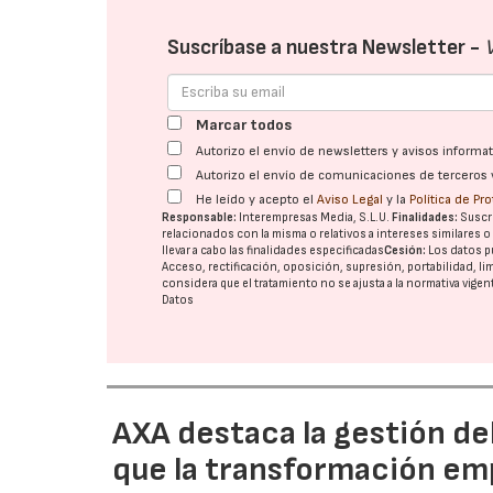
Suscríbase a nuestra Newsletter -
Marcar todos
Autorizo el envío de newsletters y avisos inform
Autorizo el envío de comunicaciones de terceros 
He leído y acepto el
Aviso Legal
y la
Política de Pr
Responsable:
Interempresas Media, S.L.U.
Finalidades:
Suscri
relacionados con la misma o relativos a intereses similares 
llevar a cabo las finalidades especificadas
Cesión:
Los datos p
Acceso, rectificación, oposición, supresión, portabilidad, l
considera que el tratamiento no se ajusta a la normativa vige
Datos
AXA destaca la gestión de
que la transformación emp