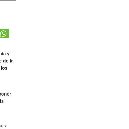
cia y
 de la
 los
poner
la
sus