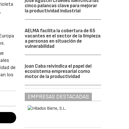
José Agustín Cruelles identifica las
violeta
cinco palancas clave para mejorar
la productividad industrial
,
AELMA facilita la cobertura de 65
 Europa
vacantes en el sector de la limpieza
a personas en situación de
os.
vulnerabilidad
ue
nales
Joan Caba reivindica el papel del
lidad de
ecosistema empresarial como
dan los
motor de la productividad
EMPRESAS DESTACADAS