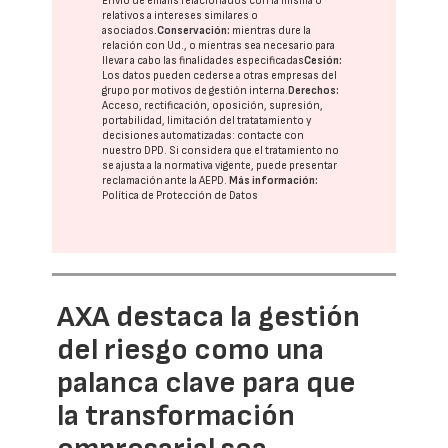
Envío de emails relacionados con la misma o
relativos a intereses similares o
asociados.
Conservación:
mientras dure la
relación con Ud., o mientras sea necesario para
llevar a cabo las finalidades especificadas
Cesión:
Los datos pueden cederse a otras
empresas del
grupo
por motivos de gestión interna.
Derechos:
Acceso, rectificación, oposición, supresión,
portabilidad, limitación del tratatamiento y
decisiones automatizadas:
contacte con
nuestro DPD
. Si considera que el tratamiento no
se ajusta a la normativa vigente, puede presentar
reclamación ante la
AEPD
.
Más información:
Política de Protección de Datos
AXA destaca la gestión
del riesgo como una
palanca clave para que
la transformación