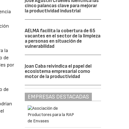
José Agustín Cruelles identifica las
cinco palancas clave para mejorar
la productividad industrial
encia
ción
AELMA facilita la cobertura de 65
a
vacantes en el sector de la limpieza
a personas en situación de
vulnerabilidad
a la
o de
les por
Joan Caba reivindica el papel del
ecosistema empresarial como
motor de la productividad
o de
EMPRESAS DESTACADAS
odrían
el