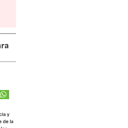
ara
cia y
 de la