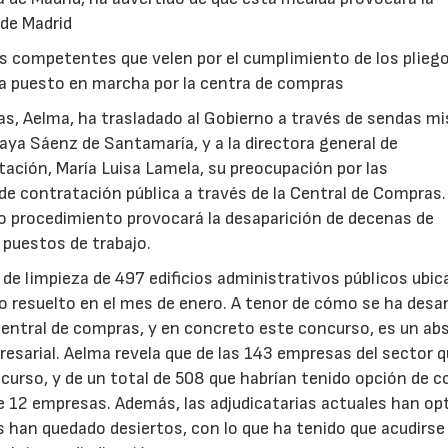
de Madrid
s competentes que velen por el cumplimiento de los plieg
za puesto en marcha por la centra de compras
as, Aelma, ha trasladado al Gobierno a través de sendas mi
raya Sáenz de Santamaría, y a la directora general de
tación, María Luisa Lamela, su preocupación por las
14/07/2026
28/07/202
de contratación pública a través de la Central de Compras.
vo procedimiento provocará la desaparición de decenas de
 puestos de trabajo.
os de limpieza de 497 edificios administrativos públicos ubi
o resuelto en el mes de enero. A tenor de cómo se ha desar
 central de compras, y en concreto este concurso, es un ab
resarial. Aelma revela que de las 143 empresas del sector 
curso, y de un total de 508 que habrían tenido opción de c
e 12 empresas. Además, las adjudicatarias actuales han op
es han quedado desiertos, con lo que ha tenido que acudirse 