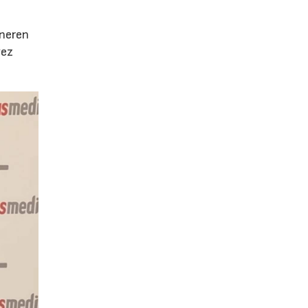
e
eneren
vez