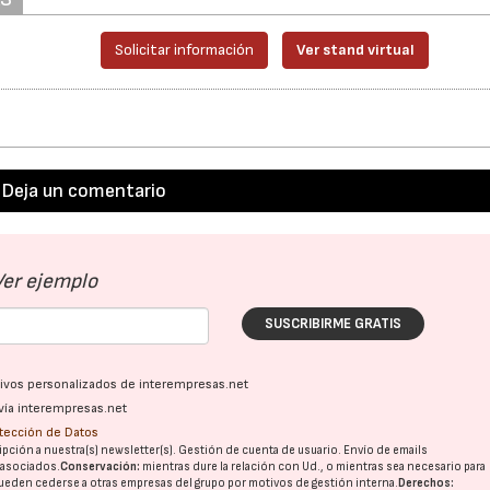
Solicitar información
Ver stand virtual
Deja un comentario
Ver ejemplo
SUSCRIBIRME GRATIS
ativos personalizados de interempresas.net
vía interempresas.net
otección de Datos
pción a nuestra(s) newsletter(s). Gestión de cuenta de usuario. Envío de emails
o asociados.
Conservación:
mientras dure la relación con Ud., o mientras sea necesario para
ueden cederse a otras
empresas del grupo
por motivos de gestión interna.
Derechos: