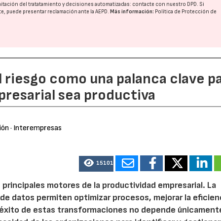
imitación del tratatamiento y decisiones automatizadas:
contacte con nuestro DPD
. Si
nte, puede presentar reclamación ante la
AEPD
.
Más información:
Política de Protección de
l riesgo como una palanca clave p
resarial sea productiva
ión
· Interempresas
15101
 principales motores de la productividad empresarial. La
is de datos permiten optimizar procesos, mejorar la eficien
l éxito de estas transformaciones no depende únicamente