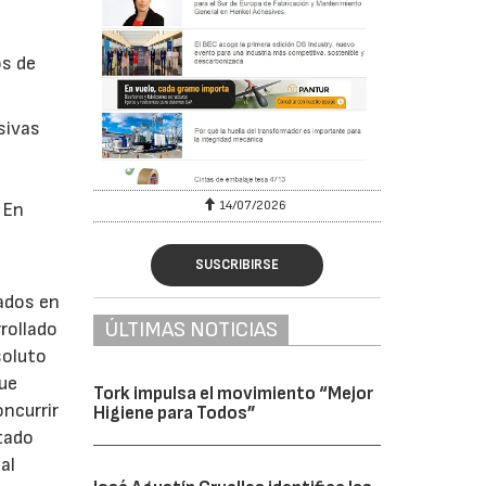
os de
sivas
6
14/07/2026
 En
SUSCRIBIRSE
cados en
ÚLTIMAS NOTICIAS
rollado
soluto
que
Tork impulsa el movimiento “Mejor
oncurrir
Higiene para Todos”
tado
al