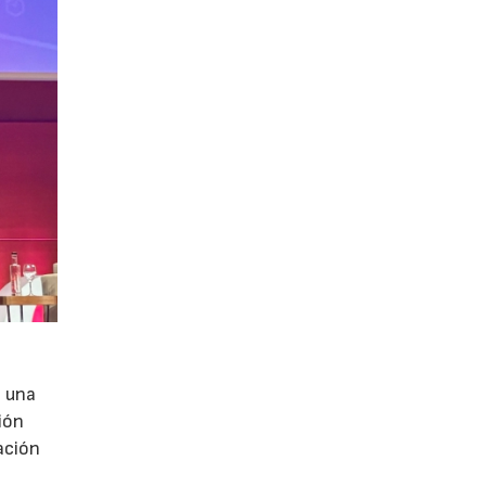
e una
ión
ación