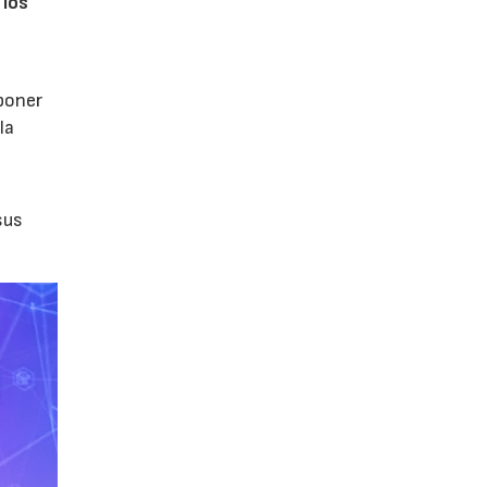
 los
poner
la
sus