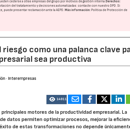
ueden cederse a otras
empresas del grupo
por motivos de gestión interna.
Derechos:
imitación del tratatamiento y decisiones automatizadas:
contacte con nuestro DPD
. Si
nte, puede presentar reclamación ante la
AEPD
.
Más información:
Política de Protección de
l riesgo como una palanca clave p
resarial sea productiva
ión
· Interempresas
14911
 principales motores de la productividad empresarial. La
is de datos permiten optimizar procesos, mejorar la eficien
l éxito de estas transformaciones no depende únicamente