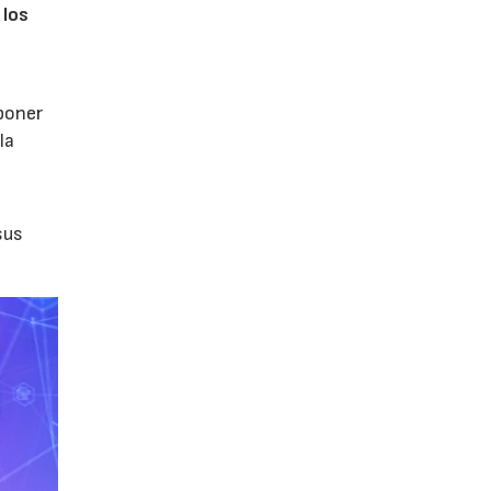
 los
poner
la
sus