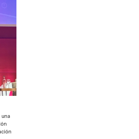
e una
ión
ación