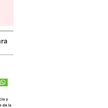
ara
cia y
 de la