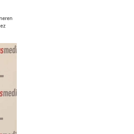
e
eneren
vez