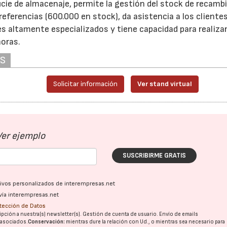
icie de almacenaje, permite la gestión del stock de recamb
eferencias (600.000 en stock), da asistencia a los cliente
s altamente especializados y tiene capacidad para realiza
horas.
AS
Solicitar información
Ver stand virtual
Ver ejemplo
SUSCRIBIRME GRATIS
ativos personalizados de interempresas.net
vía interempresas.net
otección de Datos
pción a nuestra(s) newsletter(s). Gestión de cuenta de usuario. Envío de emails
o asociados.
Conservación:
mientras dure la relación con Ud., o mientras sea necesario para