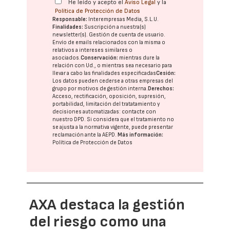
He leído y acepto el
Aviso Legal
y la
Política de Protección de Datos
Responsable:
Interempresas Media, S.L.U.
Finalidades:
Suscripción a nuestra(s)
newsletter(s). Gestión de cuenta de usuario.
Envío de emails relacionados con la misma o
relativos a intereses similares o
asociados.
Conservación:
mientras dure la
relación con Ud., o mientras sea necesario para
llevar a cabo las finalidades especificadas
Cesión:
Los datos pueden cederse a otras
empresas del
grupo
por motivos de gestión interna.
Derechos:
Acceso, rectificación, oposición, supresión,
portabilidad, limitación del tratatamiento y
decisiones automatizadas:
contacte con
nuestro DPD
. Si considera que el tratamiento no
se ajusta a la normativa vigente, puede presentar
reclamación ante la
AEPD
.
Más información:
Política de Protección de Datos
AXA destaca la gestión
del riesgo como una