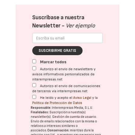
Suscríbase a nuestra
Newsletter -
Ver ejemplo
SUSCRIBIRME GRATIS
Marcar todos
Autorizo el envío de newsletters y
avisos informativos personalizados de
interempresas.net
Autorizo el envío de comunicaciones
de terceros vía interempresas.net
He leído y acepto el
Aviso Legal
y la
Política de Protección de Datos
Responsable:
Interempresas Media, S.L.U.
Finalidades:
Suscripción a nuestra(s)
newsletter(s). Gestión de cuenta de usuario.
Envío de emails relacionados con la misma o
relativos a intereses similares o
asociados.
Conservación:
mientras dure la
relación con Ud., o mientras sea necesario para