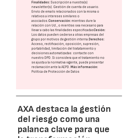
Finalidades:
Suscripción a nuestra(s)
newsletter(s). Gestión de cuenta de usuario.
Envío de emails relacionados con la misma o
relativos a intereses similares o
asociados.
Conservación:
mientras dure la
relación con Ud., o mientras sea necesario para
llevar a cabo las finalidades especificadas
Cesión:
Los datos pueden cederse a otras
empresas del
grupo
por motivos de gestión interna.
Derechos:
Acceso, rectificación, oposición, supresión,
portabilidad, limitación del tratatamiento y
decisiones automatizadas:
contacte con
nuestro DPD
. Si considera que el tratamiento no
se ajusta a la normativa vigente, puede presentar
reclamación ante la
AEPD
.
Más información:
Política de Protección de Datos
AXA destaca la gestión
del riesgo como una
palanca clave para que