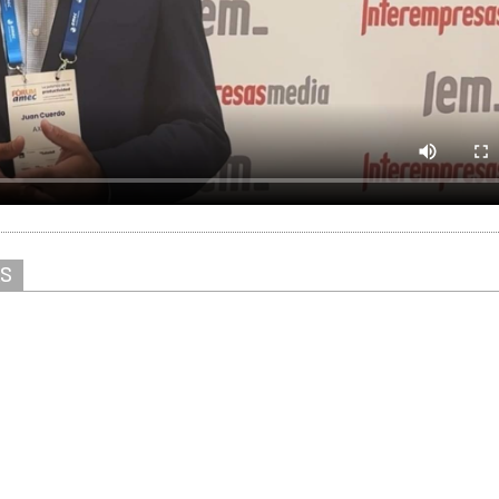
AS
Solicitar información
Ver stand virtual
ver/escribir comentarios