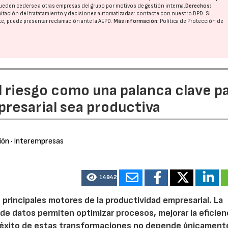
ueden cederse a otras
empresas del grupo
por motivos de gestión interna.
Derechos:
imitación del tratatamiento y decisiones automatizadas:
contacte con nuestro DPD
. Si
nte, puede presentar reclamación ante la
AEPD
.
Más información:
Política de Protección de
l riesgo como una palanca clave p
resarial sea productiva
ión
· Interempresas
14942
 principales motores de la productividad empresarial. La
is de datos permiten optimizar procesos, mejorar la eficien
l éxito de estas transformaciones no depende únicamente