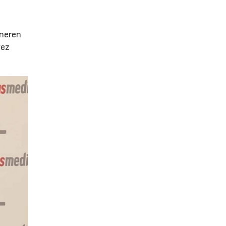
e
eneren
vez