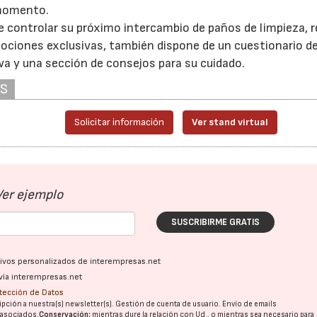
 momento.
de controlar su próximo intercambio de paños de limpieza, r
mociones exclusivas, también dispone de un cuestionario d
wa y una sección de consejos para su cuidado.
AS
Solicitar información
Ver stand virtual
Ver ejemplo
SUSCRIBIRME GRATIS
ativos personalizados de interempresas.net
vía interempresas.net
otección de Datos
pción a nuestra(s) newsletter(s). Gestión de cuenta de usuario. Envío de emails
o asociados.
Conservación:
mientras dure la relación con Ud., o mientras sea necesario para