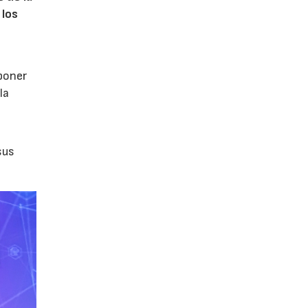
 los
poner
la
sus