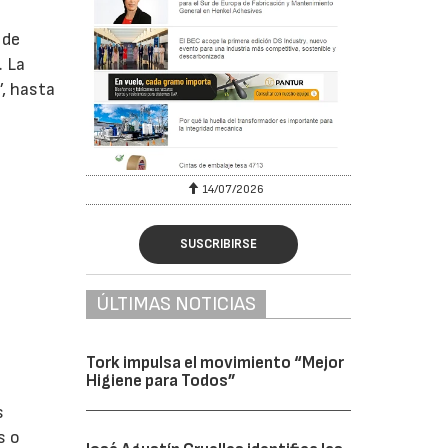
 de
. La
’, hasta
6
14/07/2026
SUSCRIBIRSE
ÚLTIMAS NOTICIAS
Tork impulsa el movimiento “Mejor
Higiene para Todos”
s
s o