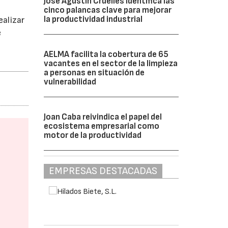
José Agustín Cruelles identifica las
cinco palancas clave para mejorar
la productividad industrial
ealizar
e
AELMA facilita la cobertura de 65
vacantes en el sector de la limpieza
a personas en situación de
vulnerabilidad
Joan Caba reivindica el papel del
ecosistema empresarial como
motor de la productividad
EMPRESAS DESTACADAS