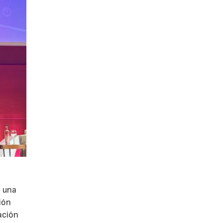
e una
ión
ación