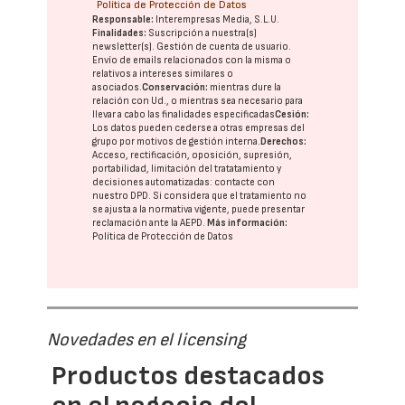
Política de Protección de Datos
Responsable:
Interempresas Media, S.L.U.
Finalidades:
Suscripción a nuestra(s)
newsletter(s). Gestión de cuenta de usuario.
Envío de emails relacionados con la misma o
relativos a intereses similares o
asociados.
Conservación:
mientras dure la
relación con Ud., o mientras sea necesario para
llevar a cabo las finalidades especificadas
Cesión:
Los datos pueden cederse a otras
empresas del
grupo
por motivos de gestión interna.
Derechos:
Acceso, rectificación, oposición, supresión,
portabilidad, limitación del tratatamiento y
decisiones automatizadas:
contacte con
nuestro DPD
. Si considera que el tratamiento no
se ajusta a la normativa vigente, puede presentar
reclamación ante la
AEPD
.
Más información:
Política de Protección de Datos
Novedades en el licensing
Productos destacados