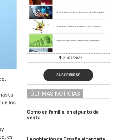
6
21/07/2026
SUSCRIBIRSE
to,
ÚLTIMAS NOTICIAS
 hasta
 de los
Como en familia, en el punto de
venta
uy
to, es
La población de España alcanzaría