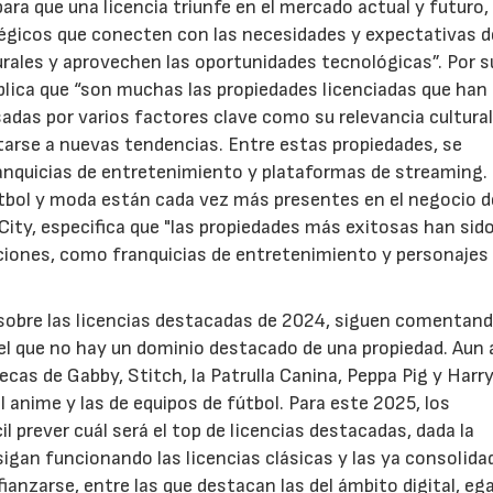
ra que una licencia triunfe en el mercado actual y futuro,
gicos que conecten con las necesidades y expectativas d
rales y aprovechen las oportunidades tecnológicas”. Por s
xplica que “son muchas las propiedades licenciadas que han
das por varios factores clave como su relevancia cultural,
arse a nuevas tendencias. Entre estas propiedades, se
franquicias de entretenimiento y plataformas de streaming.
tbol y moda están cada vez más presentes en el negocio d
 City, especifica que "las propiedades más exitosas han sid
ciones, como franquicias de entretenimiento y personajes
g sobre las licencias destacadas de 2024, siguen comentan
l que no hay un dominio destacado de una propiedad. Aun a
cas de Gabby, Stitch, la Patrulla Canina, Peppa Pig y Harr
 anime y las de equipos de fútbol. Para este 2025, los
l prever cuál será el top de licencias destacadas, dada la
igan funcionando las licencias clásicas y las ya consolida
fianzarse, entre las que destacan las del ámbito digital, e