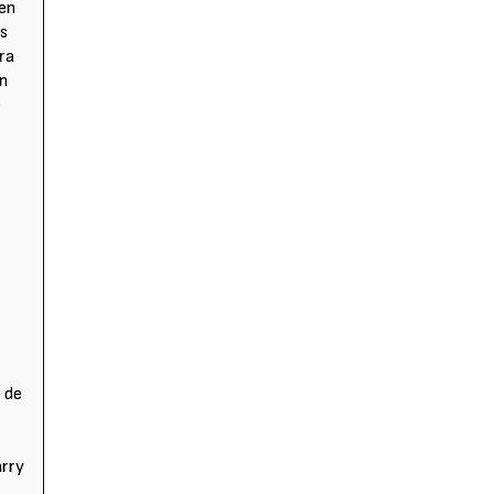
 en
es
era
ún
e
a
a
s
o de
arry