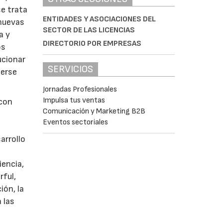
se trata
ENTIDADES Y ASOCIACIONES DEL
 nuevas
SECTOR DE LAS LICENCIAS
a y
DIRECTORIO POR EMPRESAS
os
ucionar
SERVICIOS
nerse
Jornadas Profesionales
Impulsa tus ventas
 con
Comunicación y Marketing B2B
Eventos sectoriales
arrollo
iencia,
rful,
ión, la
 las