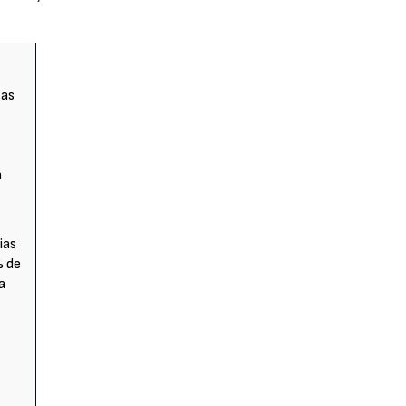
tas
a
ias
% de
a