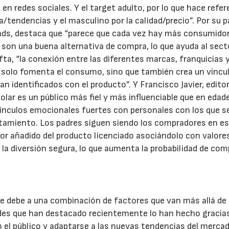
 redes sociales. Y el target adulto, por lo que hace refere
endencias y el masculino por la calidad/precio”. Por su p
nds, destaca que “parece que cada vez hay más consumido
son una buena alternativa de compra, lo que ayuda al secto
fta, “la conexión entre las diferentes marcas, franquicias 
 solo fomenta el consumo, sino que también crea un víncu
n identificados con el producto”. Y Francisco Javier, edito
colar es un público más fiel y más influenciable que en edad
r vínculos emocionales fuertes con personales con los que s
rtamiento. Los padres siguen siendo los compradores en e
or añadido del producto licenciado asociándolo con valore
y la diversión segura, lo que aumenta la probabilidad de com
 se debe a una combinación de factores que van más allá de 
dades que han destacado recientemente lo han hecho gracia
el público y adaptarse a las nuevas tendencias del mercad