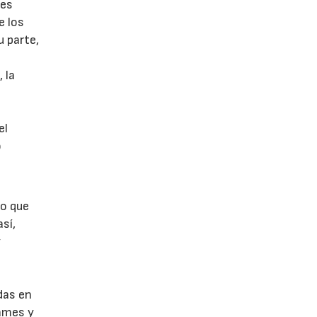
 es
e los
u parte,
 la
el
o
do que
sí,
y
das en
games y