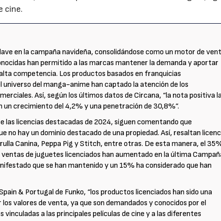
 cine.
 clave en la campaña navideña, consolidándose como un motor de ven
conocidas han permitido a las marcas mantener la demanda y aportar
 alta competencia. Los productos basados en franquicias
l universo del manga-anime han captado la atención de los
ciales. Así, según los últimos datos de Circana, “la nota positiva l
on un crecimiento del 4,2% y una penetración de 30,8%”.
obre las licencias destacadas de 2024, siguen comentando que
e no hay un dominio destacado de una propiedad. Así, resaltan licenc
rulla Canina, Peppa Pig y Stitch, entre otras. De esta manera, el 35
as ventas de juguetes licenciados han aumentado en la última Campañ
nifestado que se han mantenido y un 15% ha considerado que han
pain & Portugal de Funko, “los productos licenciados han sido una
los valores de venta, ya que son demandados y conocidos por el
 vinculadas a las principales películas de cine y a las diferentes