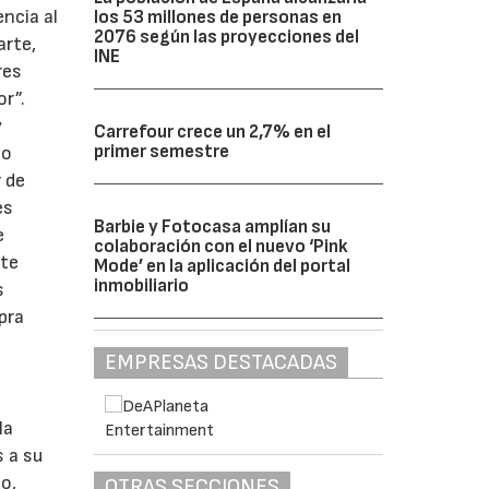
ncia al
los 53 millones de personas en
2076 según las proyecciones del
arte,
INE
res
r”.
y
Carrefour crece un 2,7% en el
primer semestre
lo
r de
es
Barbie y Fotocasa amplían su
e
colaboración con el nuevo ‘Pink
ste
Mode’ en la aplicación del portal
inmobiliario
s
pra
EMPRESAS DESTACADAS
la
s a su
o,
OTRAS SECCIONES