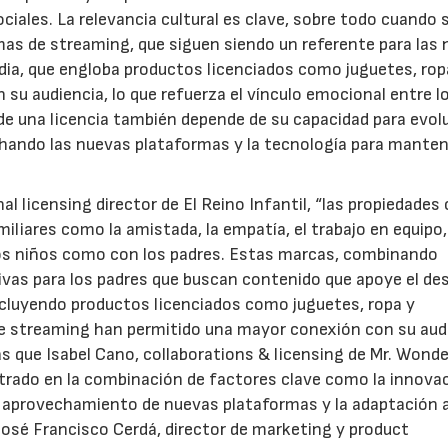
ales. La relevancia cultural es clave, sobre todo cuando 
mas de streaming, que siguen siendo un referente para las
dia, que engloba productos licenciados como juguetes, rop
su audiencia, lo que refuerza el vínculo emocional entre l
de una licencia también depende de su capacidad para evol
chando las nuevas plataformas y la tecnología para mante
nal licensing director de El Reino Infantil, “las propiedades
iliares como la amistada, la empatía, el trabajo en equipo,
os niños como con los padres. Estas marcas, combinando
ivas para los padres que buscan contenido que apoye el des
ncluyendo productos licenciados como juguetes, ropa y
de streaming han permitido una mayor conexión con su aud
s que Isabel Cano, collaborations & licensing de Mr. Wonde
ntrado en la combinación de factores clave como la innovac
 aprovechamiento de nuevas plataformas y la adaptación a
 José Francisco Cerdá, director de marketing y product