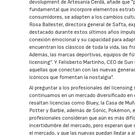
devolupment de Artesanía Cerdá, añade que “pa
fundamental que incorpore elementos estraté
consumidores, se adapten a los cambios cultu
Rosa Ballester, directora general de Safta, e
destacado durante estos últimos años impulsa
conexión emocional y su capacidad para adapt
encuentran los clásicos de toda la vida, las 
Además, las marcas deportivas, equipos de fú
licensing”. Y Felisberto Martinho, CEO de Sun
aquellas que conectan con las nuevas genera
icónicos que fomentan la nostalgia".
Al preguntar a los profesionales del licensin
continuamos en un mercado diversificado en e
resaltan licencias como Bluey, la Casa de Muñe
Potter y Barbie, además de Sónic, Pokémon, el
profesionales consideran que aún es más difíci
incertidumbre del mercado, pero esperan que s
el mercado, y que las nuevas puedan llegar a a