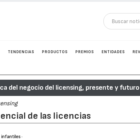
N
TENDENCIAS
PRODUCTOS
PREMIOS
ENTIDADES
RE
a del negocio del licensing, presente y futuro
censing
encial de las licencias
 infantiles
·