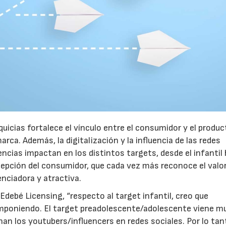
21/07/2026
28/07/202
icias fortalece el vínculo entre el consumidor y el produc
ca. Además, la digitalización y la influencia de las redes
cencias impactan en los distintos targets, desde el infantil
cepción del consumidor, que cada vez más reconoce el valor
nciadora y atractiva.
Edebé Licensing, “respecto al target infantil, creo que
á imponiendo. El target preadolescente/adolescente viene m
n los youtubers/influencers en redes sociales. Por lo tan