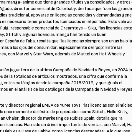
ma manga-anime que tiene grandes títulos ya consolidados, y otros
 Agudo, director comercial de Colorbaby, destaca que “con las grand
edios tradicional, apoyarse en licencias conocidas y demandadas gen
s necesario tener productos licenciados en el porfolio. Esto vale a
Puig, responsable comercial de Dreamtoys – Siku, “las licencias est
y, Stitch y algunas licencias manga han tenido un buen
España de Faba, resalta que “las licencias siempre son un as bajo l
s a los ojos del consumidor, especialmente del ‘pop’. Entre las
sney, con Marvel y Star Wars, además de Mattel con Hot Wheels y
ibución juguetera de la última Campaña de Navidad y Reyes, en 2024 l
% de la totalidad de artículos mostrados, una cifra que confirma la
ing en los catálogos desde la campaña 2018/2019, y que iguala el
imos en el análisis de los catálogos de la Campaña de Navidad y Reye
e y director regional EMEA de YuMe Toys, “las licencias son el núcle
do enormemente del éxito de propiedades como Stitch, Hello Kitty,
oan Chaler, director de marketing de Rubies Spain, detalla que “a
n licencias. Han sido un driver importante de ventas, con Marvel, H
High y La Casa de Gabby, como licencias destacadas”. A lo que Jose