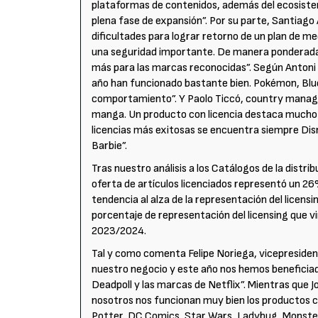
plataformas de contenidos, además del ecosiste
plena fase de expansión”. Por su parte, Santiago
dificultades para lograr retorno de un plan de m
una seguridad importante. De manera ponderada e
más para las marcas reconocidas”. Según Antoni 
año han funcionado bastante bien. Pokémon, Blue
comportamiento”. Y Paolo Ticcó, country manager 
manga. Un producto con licencia destaca mucho má
licencias más exitosas se encuentra siempre Di
Barbie”.
Tras nuestro análisis a los Catálogos de la distr
oferta de artículos licenciados representó un 26
tendencia al alza de la representación del licens
porcentaje de representación del licensing que v
2023/2024.
Tal y como comenta Felipe Noriega, vicepresident
nuestro negocio y este año nos hemos beneficia
Deadpoll y las marcas de Netflix”. Mientras que J
nosotros nos funcionan muy bien los productos co
Potter, DC Comics, Star Wars, Ladybug, Monster 