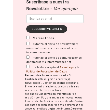
Suscríbase a nuestra
Newsletter -
Ver ejemplo
SUSCRIBIRME GRATIS
Marcar todos
Autorizo el envío de newsletters y
avisos informativos personalizados de
interempresas.net
Autorizo el envío de comunicaciones
de terceros vía interempresas.net
He leído y acepto el
Aviso Legal
y la
Política de Protección de Datos
Responsable:
Interempresas Media, S.L.U.
Finalidades:
Suscripción a nuestra(s)
newsletter(s). Gestión de cuenta de usuario.
Envío de emails relacionados con la misma o
relativos a intereses similares o
asociados.
Conservación:
mientras dure la
relación con Ud., o mientras sea necesario para
llevar a cabo las finalidades especificadas
Cesión:
Los datos pueden cederse a otras
empresas del
grupo
por motivos de gestión interna.
Derechos: