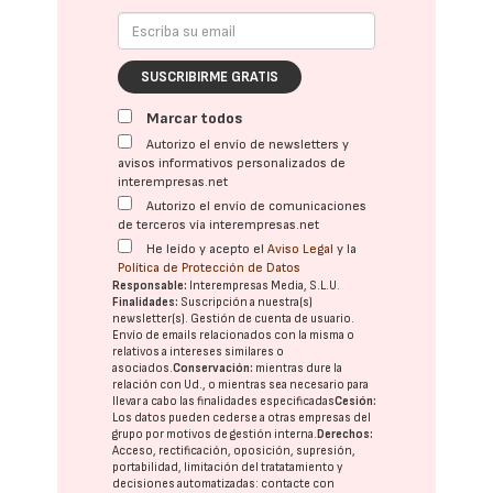
SUSCRIBIRME GRATIS
Marcar todos
Autorizo el envío de newsletters y
avisos informativos personalizados de
interempresas.net
Autorizo el envío de comunicaciones
de terceros vía interempresas.net
He leído y acepto el
Aviso Legal
y la
Política de Protección de Datos
Responsable:
Interempresas Media, S.L.U.
Finalidades:
Suscripción a nuestra(s)
newsletter(s). Gestión de cuenta de usuario.
Envío de emails relacionados con la misma o
relativos a intereses similares o
asociados.
Conservación:
mientras dure la
relación con Ud., o mientras sea necesario para
llevar a cabo las finalidades especificadas
Cesión:
Los datos pueden cederse a otras
empresas del
grupo
por motivos de gestión interna.
Derechos:
Acceso, rectificación, oposición, supresión,
portabilidad, limitación del tratatamiento y
decisiones automatizadas:
contacte con