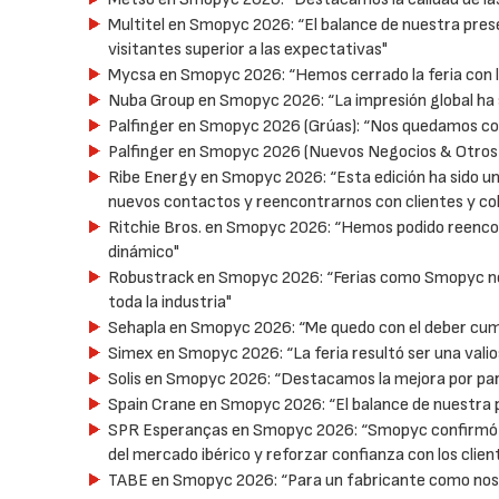
Multitel en Smopyc 2026: “El balance de nuestra pre
visitantes superior a las expectativas"
Mycsa en Smopyc 2026: “Hemos cerrado la feria con la 
Nuba Group en Smopyc 2026: “La impresión global ha s
Palfinger en Smopyc 2026 (Grúas): “Nos quedamos co
Palfinger en Smopyc 2026 (Nuevos Negocios & Otros 
Ribe Energy en Smopyc 2026: “Esta edición ha sido un
nuevos contactos y reencontrarnos con clientes y co
Ritchie Bros. en Smopyc 2026: “Hemos podido reencon
dinámico"
Robustrack en Smopyc 2026: “Ferias como Smopyc no s
toda la industria"
Sehapla en Smopyc 2026: “Me quedo con el deber cum
Simex en Smopyc 2026: “La feria resultó ser una valio
Solis en Smopyc 2026: “Destacamos la mejora por part
Spain Crane en Smopyc 2026: “El balance de nuestra p
SPR Esperanças en Smopyc 2026: “Smopyc confirmó qu
del mercado ibérico y reforzar confianza con los clien
TABE en Smopyc 2026: “Para un fabricante como noso