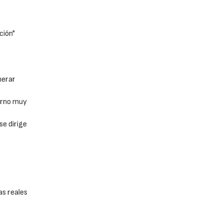
ción"
nerar
torno muy
e dirige
s reales