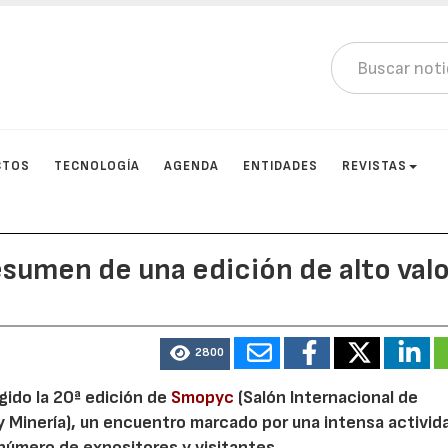
CTOS
TECNOLOGÍA
AGENDA
ENTIDADES
REVISTAS
sumen de una edición de alto val
2800
ogido la 20ª edición de
Smopyc
(Salón Internacional de
y Minería), un encuentro marcado por una intensa activid
 número de expositores y visitantes.