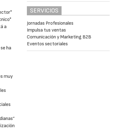
SERVICIOS
ector"
cnico"
Jornadas Profesionales
tá a
Impulsa tus ventas
Comunicación y Marketing B2B
Eventos sectoriales
 se ha
rés muy
les
ciales
dianas”
lización