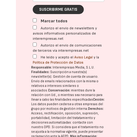
SUSCRIBIRME GRATIS
Marcar todos
Autorizo el envío de newsletters y
avisos informativos personalizados de
interempresas.net
Autorizo el envío de comunicaciones
de terceros vía interempresas.net
He leído y acepto el
Aviso Legal
y la
Política de Protección de Datos
Responsable:
Interempresas Media, S.L.U.
Finalidades:
Suscripción a nuestra(s)
newsletter(s). Gestión de cuenta de usuario.
Envío de emails relacionados con la misma o
relativos a intereses similares o
asociados.
Conservación:
mientras dure la
relación con Ud., o mientras sea necesario para
llevar a cabo las finalidades especificadas
Cesión:
Los datos pueden cederse a otras
empresas del
grupo
por motivos de gestión interna.
Derechos:
Acceso, rectificación, oposición, supresión,
portabilidad, limitación del tratatamiento y
decisiones automatizadas:
contacte con
nuestro DPD
. Si considera que el tratamiento no
se ajusta a la normativa vigente, puede presentar
reclamación ante la
AEPD
.
Más información: