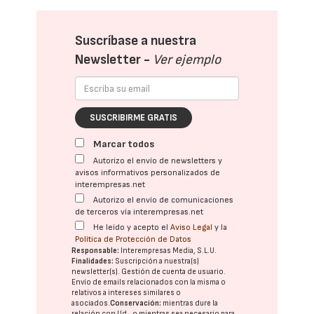
Suscríbase a nuestra
Newsletter -
Ver ejemplo
SUSCRIBIRME GRATIS
Marcar todos
Autorizo el envío de newsletters y
avisos informativos personalizados de
interempresas.net
Autorizo el envío de comunicaciones
de terceros vía interempresas.net
He leído y acepto el
Aviso Legal
y la
Política de Protección de Datos
Responsable:
Interempresas Media, S.L.U.
Finalidades:
Suscripción a nuestra(s)
newsletter(s). Gestión de cuenta de usuario.
Envío de emails relacionados con la misma o
relativos a intereses similares o
asociados.
Conservación:
mientras dure la
relación con Ud., o mientras sea necesario para