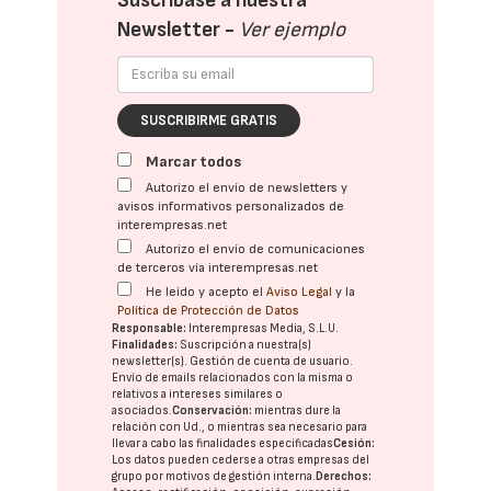
Suscríbase a nuestra
Newsletter -
Ver ejemplo
SUSCRIBIRME GRATIS
Marcar todos
Autorizo el envío de newsletters y
avisos informativos personalizados de
interempresas.net
Autorizo el envío de comunicaciones
de terceros vía interempresas.net
He leído y acepto el
Aviso Legal
y la
Política de Protección de Datos
Responsable:
Interempresas Media, S.L.U.
Finalidades:
Suscripción a nuestra(s)
newsletter(s). Gestión de cuenta de usuario.
Envío de emails relacionados con la misma o
relativos a intereses similares o
asociados.
Conservación:
mientras dure la
relación con Ud., o mientras sea necesario para
llevar a cabo las finalidades especificadas
Cesión:
Los datos pueden cederse a otras
empresas del
grupo
por motivos de gestión interna.
Derechos: