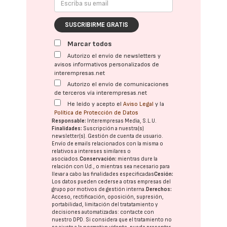
SUSCRIBIRME GRATIS
Marcar todos
Autorizo el envío de newsletters y
avisos informativos personalizados de
interempresas.net
Autorizo el envío de comunicaciones
de terceros vía interempresas.net
He leído y acepto el
Aviso Legal
y la
Política de Protección de Datos
Responsable:
Interempresas Media, S.L.U.
Finalidades:
Suscripción a nuestra(s)
newsletter(s). Gestión de cuenta de usuario.
Envío de emails relacionados con la misma o
relativos a intereses similares o
asociados.
Conservación:
mientras dure la
relación con Ud., o mientras sea necesario para
llevar a cabo las finalidades especificadas
Cesión:
Los datos pueden cederse a otras
empresas del
grupo
por motivos de gestión interna.
Derechos:
Acceso, rectificación, oposición, supresión,
portabilidad, limitación del tratatamiento y
decisiones automatizadas:
contacte con
nuestro DPD
. Si considera que el tratamiento no