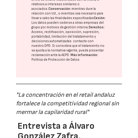
relativos a intereses similares o
asociados.
Conservación:
mientras dure la
relación con Ud., o mientras sea necesario para
llevar a cabo las finalidades especificadas
Cesión:
Los datos pueden cederse a otras
empresas del
grupo
por motivos de gestión interna.
Derechos:
Acceso, rectificación, oposición, supresión,
portabilidad, limitación del tratatamiento y
decisiones automatizadas:
contacte con
nuestro DPD
. Si considera que el tratamiento no
se ajusta a la normativa vigente, puede presentar
reclamación ante la
AEPD
.
Más información:
Política de Protección de Datos
"La concentración en el retail andaluz
fortalece la competitividad regional sin
mermar la capilaridad rural"
Entrevista a Álvaro
González Zafra,