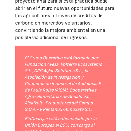
proyecto analizará si esta práctica puede
abrir en el futuro nuevas oportunidades para
los agricultores a través de créditos de
carbono en mercados voluntarios,
convirtiendo la mejora ambiental en una
posible vía adicional de ingresos.
El Grupo Operativo está formado por
Fundación Ayesa, Volterra Ecosystems
S.L., G2G Algae Solutions S.L., la
Asociación de Investigación y
Cooperación Industrial de Andalucía F.
de Paula Rojas (AICIA), Cooperativas
Agro-alimentarias de Andalucía,
Alcafruit -Productores del Campo
S.C.A.- y Pentanux-Almoxata S.L.
BioChargae está cofinanciado por la
Unión Europea al 80% con cargo al