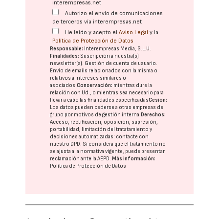
interempresas.net
Autorizo el envío de comunicaciones
de terceros vía interempresas.net
He leído y acepto el
Aviso Legal
y la
Política de Protección de Datos
Responsable:
Interempresas Media, S.L.U.
Finalidades:
Suscripción a nuestra(s)
newsletter(s). Gestión de cuenta de usuario.
Envío de emails relacionados con la misma o
relativos a intereses similares o
asociados.
Conservación:
mientras dure la
relación con Ud., o mientras sea necesario para
llevar a cabo las finalidades especificadas
Cesión:
Los datos pueden cederse a otras
empresas del
grupo
por motivos de gestión interna.
Derechos:
Acceso, rectificación, oposición, supresión,
portabilidad, limitación del tratatamiento y
decisiones automatizadas:
contacte con
nuestro DPD
. Si considera que el tratamiento no
se ajusta a la normativa vigente, puede presentar
reclamación ante la
AEPD
.
Más información:
Política de Protección de Datos