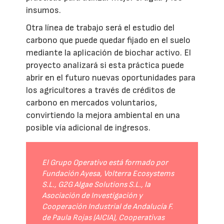
insumos.
Otra línea de trabajo será el estudio del
carbono que puede quedar fijado en el suelo
mediante la aplicación de biochar activo. El
proyecto analizará si esta práctica puede
abrir en el futuro nuevas oportunidades para
los agricultores a través de créditos de
carbono en mercados voluntarios,
convirtiendo la mejora ambiental en una
posible vía adicional de ingresos.
El Grupo Operativo está formado por
Fundación Ayesa, Volterra Ecosystems
S.L., G2G Algae Solutions S.L., la
Asociación de Investigación y
Cooperación Industrial de Andalucía F.
de Paula Rojas (AICIA), Cooperativas