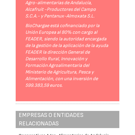
Agro-alimentarias de Andalucía,
Alcafruit -Productores del Campo
S.C.A.- y Pentanux-Almoxata S.L.
BioChargae está cofinanciado por la
Unión Europea al 80% con cargo al
FEADER, siendo la autoridad encargada
de la gestión de la aplicación de la ayuda
FEADER la dirección General de
Desarrollo Rural, Innovación y
Formación Agroalimentaria del
Ministerio de Agricultura, Pesca y
Alimentación, con una inversión de
599.383,59 euros.
EMPRESAS O ENTIDADES
RELACIONADAS