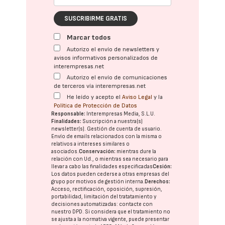
SUSCRIBIRME GRATIS
Marcar todos
Autorizo el envío de newsletters y
avisos informativos personalizados de
interempresas.net
Autorizo el envío de comunicaciones
de terceros vía interempresas.net
He leído y acepto el
Aviso Legal
y la
Política de Protección de Datos
Responsable:
Interempresas Media, S.L.U.
Finalidades:
Suscripción a nuestra(s)
newsletter(s). Gestión de cuenta de usuario.
Envío de emails relacionados con la misma o
relativos a intereses similares o
asociados.
Conservación:
mientras dure la
relación con Ud., o mientras sea necesario para
llevar a cabo las finalidades especificadas
Cesión:
Los datos pueden cederse a otras
empresas del
grupo
por motivos de gestión interna.
Derechos:
Acceso, rectificación, oposición, supresión,
portabilidad, limitación del tratatamiento y
decisiones automatizadas:
contacte con
nuestro DPD
. Si considera que el tratamiento no
se ajusta a la normativa vigente, puede presentar