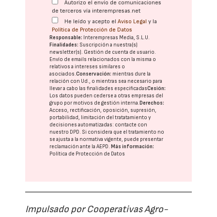
Autorizo el envío de comunicaciones
de terceros vía interempresas.net
He leído y acepto el
Aviso Legal
y la
Política de Protección de Datos
Responsable:
Interempresas Media, S.L.U.
Finalidades:
Suscripción a nuestra(s)
newsletter(s). Gestión de cuenta de usuario.
Envío de emails relacionados con la misma o
relativos a intereses similares o
asociados.
Conservación:
mientras dure la
relación con Ud., o mientras sea necesario para
llevar a cabo las finalidades especificadas
Cesión:
Los datos pueden cederse a otras
empresas del
grupo
por motivos de gestión interna.
Derechos:
Acceso, rectificación, oposición, supresión,
portabilidad, limitación del tratatamiento y
decisiones automatizadas:
contacte con
nuestro DPD
. Si considera que el tratamiento no
se ajusta a la normativa vigente, puede presentar
reclamación ante la
AEPD
.
Más información:
Política de Protección de Datos
Impulsado por Cooperativas Agro-