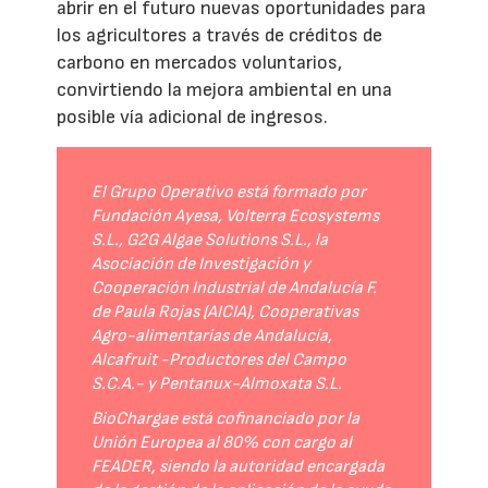
abrir en el futuro nuevas oportunidades para
los agricultores a través de créditos de
carbono en mercados voluntarios,
convirtiendo la mejora ambiental en una
posible vía adicional de ingresos.
El Grupo Operativo está formado por
Fundación Ayesa, Volterra Ecosystems
S.L., G2G Algae Solutions S.L., la
Asociación de Investigación y
Cooperación Industrial de Andalucía F.
de Paula Rojas (AICIA), Cooperativas
Agro-alimentarias de Andalucía,
Alcafruit -Productores del Campo
S.C.A.- y Pentanux-Almoxata S.L.
BioChargae está cofinanciado por la
Unión Europea al 80% con cargo al
FEADER, siendo la autoridad encargada