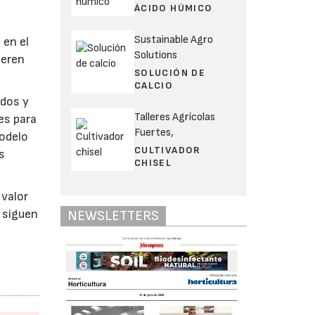
ÁCIDO HÚMICO
Sustainable Agro
 en el
Solutions
neren
SOLUCIÓN DE
CALCIO
ados y
Talleres Agrícolas
es para
Fuertes,
modelo
CULTIVADOR
s
CHISEL
 valor
e siguen
NEWSLETTERS