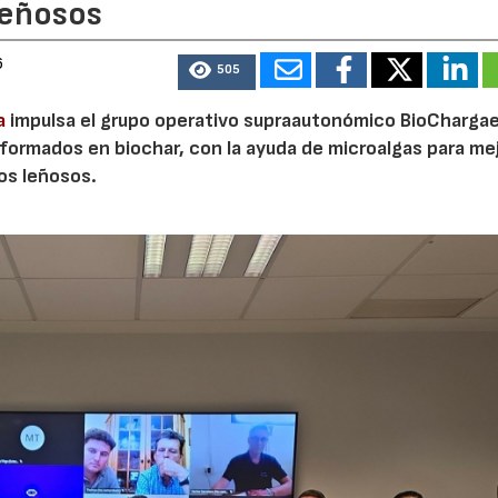
leñosos
6
505
a
impulsa el grupo operativo supraautonómico BioChargae
ormados en biochar, con la ayuda de microalgas para mej
vos leñosos.