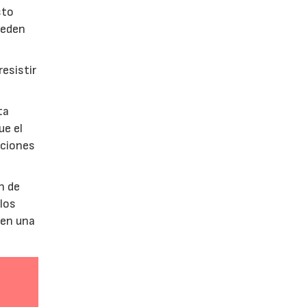
sto
ueden
esistir
ta
ue el
aciones
n de
 los
 en una