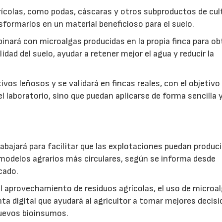
ícolas, como podas, cáscaras y otros subproductos de cul
formarlos en un material beneficioso para el suelo.
inará con microalgas producidas en la propia finca para o
idad del suelo, ayudar a retener mejor el agua y reducir la
vos leñosos y se validará en fincas reales, con el objetivo
l laboratorio, sino que puedan aplicarse de forma sencilla y
abajará para facilitar que las explotaciones puedan produci
modelos agrarios más circulares, según se informa desde
cado.
: el aprovechamiento de residuos agrícolas, el uso de microa
ta digital que ayudará al agricultor a tomar mejores decis
 nuevos bioinsumos.