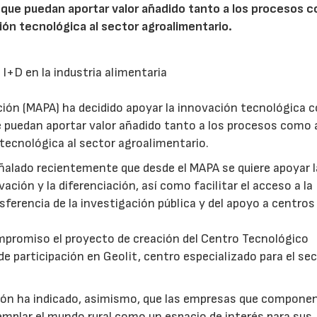
s que puedan aportar valor añadido tanto a los procesos 
ión tecnológica al sector agroalimentario.
 I+D en la industria alimentaria
ación (MAPA) ha decidido apoyar la innovación tecnológica c
e puedan aportar valor añadido tanto a los procesos como a
tecnológica al sector agroalimentario.
eñalado recientemente que desde el MAPA se quiere apoyar 
ación y la diferenciación, así como facilitar el acceso a la
sferencia de la investigación pública y del apoyo a centros
mpromiso el proyecto de creación del Centro Tecnológico
e participación en Geolit, centro especializado para el sec
ción ha indicado, asimismo, que las empresas que componen
mplar el mundo rural como un espacio de interés para sus