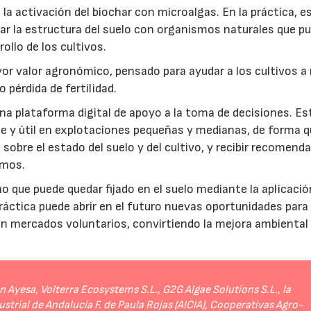
a activación del biochar con microalgas. En la práctica, e
rar la estructura del suelo con organismos naturales que p
rollo de los cultivos.
r valor agronómico, pensado para ayudar a los cultivos a r
 pérdida de fertilidad.
a plataforma digital de apoyo a la toma de decisiones. Es
e y útil en explotaciones pequeñas y medianas, de forma q
sobre el estado del suelo y del cultivo, y recibir recomend
umos.
no que puede quedar fijado en el suelo mediante la aplicació
práctica puede abrir en el futuro nuevas oportunidades para
 en mercados voluntarios, convirtiendo la mejora ambiental
Ayesa, Volterra Ecosystems S.L., G2G Algae Solutions S.L., la
strial de Andalucía F. de Paula Rojas (AICIA), Cooperativas Agro-