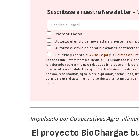
Suscríbase a nuestra Newsletter -
Marcar todos
Autorizo el envío de newsletters y avisos inform
Autorizo el envío de comunicaciones de terceros 
He leído y acepto el
Aviso Legal
y la
Política de Pr
Responsable:
Interempresas Media, S.L.U.
Finalidades:
Suscri
relacionados con la misma o relativos a intereses similares 
llevar a cabo las finalidades especificadas
Cesión:
Los datos p
Acceso, rectificación, oposición, supresión, portabilidad, l
considera que el tratamiento no se ajusta a la normativa vige
Datos
Impulsado por Cooperativas Agro-alimen
El proyecto BioChargae bu