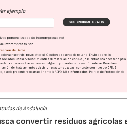
Ver ejemplo
SUSCRIBIRME GRATIS
ativos personalizados de interempresas.net
vía interempresas.net
otección de Datos
pción a nuestra(s) newsletter(s). Gestión de cuenta de usuario. Envío de emails
o asociados.
Conservación:
mientras dure la relación con Ud., o mientras sea necesario para
ueden cederse a otras
empresas del grupo
por motivos de gestión interna.
Derechos:
imitación del tratatamiento y decisiones automatizadas:
contacte con nuestro DPD
. Si
nte, puede presentar reclamación ante la
AEPD
.
Más información:
Política de Protección de
23/07/2026
30/07/2026
tarias de Andalucía
sca convertir residuos agrícolas 