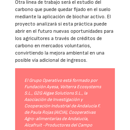
Otra línea de trabajo será el estudio del
carbono que puede quedar fijado en el suelo
mediante la aplicación de biochar activo. El
proyecto analizará si esta práctica puede
abrir en el futuro nuevas oportunidades para
los agricultores a través de créditos de
carbono en mercados voluntarios,
convirtiendo la mejora ambiental en una
posible vía adicional de ingresos.
El Grupo Operativo está formado por
Fundación Ayesa, Volterra Ecosystems
S.L., G2G Algae Solutions S.L., la
Asociación de Investigación y
Cooperación Industrial de Andalucía F.
de Paula Rojas (AICIA), Cooperativas
Agro-alimentarias de Andalucía,
Alcafruit -Productores del Campo