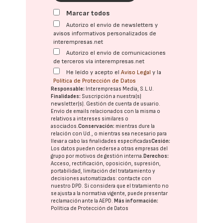
Marcar todos
Autorizo el envío de newsletters y
avisos informativos personalizados de
interempresas.net
Autorizo el envío de comunicaciones
de terceros vía interempresas.net
He leído y acepto el
Aviso Legal
y la
Política de Protección de Datos
Responsable:
Interempresas Media, S.L.U.
Finalidades:
Suscripción a nuestra(s)
newsletter(s). Gestión de cuenta de usuario.
Envío de emails relacionados con la misma o
relativos a intereses similares o
asociados.
Conservación:
mientras dure la
relación con Ud., o mientras sea necesario para
llevar a cabo las finalidades especificadas
Cesión:
Los datos pueden cederse a otras
empresas del
grupo
por motivos de gestión interna.
Derechos:
Acceso, rectificación, oposición, supresión,
portabilidad, limitación del tratatamiento y
decisiones automatizadas:
contacte con
nuestro DPD
. Si considera que el tratamiento no
se ajusta a la normativa vigente, puede presentar
reclamación ante la
AEPD
.
Más información:
Política de Protección de Datos