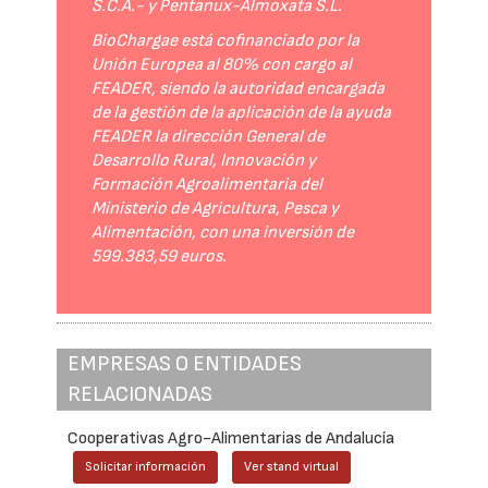
S.C.A.- y Pentanux-Almoxata S.L.
BioChargae está cofinanciado por la
Unión Europea al 80% con cargo al
FEADER, siendo la autoridad encargada
de la gestión de la aplicación de la ayuda
FEADER la dirección General de
Desarrollo Rural, Innovación y
Formación Agroalimentaria del
Ministerio de Agricultura, Pesca y
Alimentación, con una inversión de
599.383,59 euros.
EMPRESAS O ENTIDADES
RELACIONADAS
Cooperativas Agro-Alimentarias de Andalucía
Solicitar información
Ver stand virtual