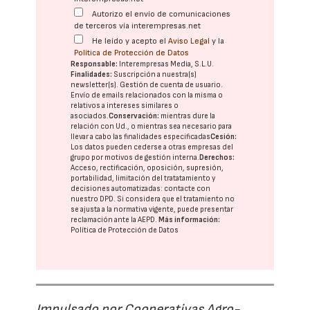
Autorizo el envío de comunicaciones
de terceros vía interempresas.net
He leído y acepto el
Aviso Legal
y la
Política de Protección de Datos
Responsable:
Interempresas Media, S.L.U.
Finalidades:
Suscripción a nuestra(s)
newsletter(s). Gestión de cuenta de usuario.
Envío de emails relacionados con la misma o
relativos a intereses similares o
asociados.
Conservación:
mientras dure la
relación con Ud., o mientras sea necesario para
llevar a cabo las finalidades especificadas
Cesión:
Los datos pueden cederse a otras
empresas del
grupo
por motivos de gestión interna.
Derechos:
Acceso, rectificación, oposición, supresión,
portabilidad, limitación del tratatamiento y
decisiones automatizadas:
contacte con
nuestro DPD
. Si considera que el tratamiento no
se ajusta a la normativa vigente, puede presentar
reclamación ante la
AEPD
.
Más información:
Política de Protección de Datos
Impulsado por Cooperativas Agro-