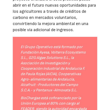
abrir en el futuro nuevas oportunidades para
los agricultores a través de créditos de
carbono en mercados voluntarios,
convirtiendo la mejora ambiental en una
posible vía adicional de ingresos.
El Grupo Operativo está formado por
Fundación Ayesa, Volterra Ecosystems
S.L., G2G Algae Solutions S.L., la
Asociación de Investigación y
Cooperación Industrial de Andalucía F.
de Paula Rojas (AICIA), Cooperativas
Agro-alimentarias de Andalucía,
Alcafruit -Productores del Campo
S.C.A.- y Pentanux-Almoxata S.L.
BioChargae está cofinanciado por la
Unión Europea al 80% con cargo al
FEADER, siendo la autoridad encargada