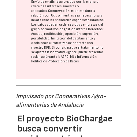
Envío de emails relacionados con la misma o
relativos a intereses similares o
asociados.
Conservación:
mientras dure la
relación con Ud., o mientras sea necesario para
llevar a cabo las finalidades especificadas
Cesión:
Los datos pueden cederse a otras
empresas del
grupo
por motivos de gestión interna.
Derechos:
Acceso, rectificación, oposición, supresión,
portabilidad, limitación del tratatamiento y
decisiones automatizadas:
contacte con
nuestro DPD
. Si considera que el tratamiento no
se ajusta a la normativa vigente, puede presentar
reclamación ante la
AEPD
.
Más información:
Política de Protección de Datos
Impulsado por Cooperativas Agro-
alimentarias de Andalucía
El proyecto BioChargae
busca convertir