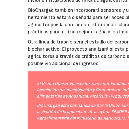
mejor en situaciones de falta de agua, estrés o
BioChargae también incorporará sensores y un
herramienta estará diseñada para ser accesibl
agricultor pueda contar con información clara 
prácticas para utilizar mejor el agua y los ins
Otra línea de trabajo será el estudio del carbo
biochar activo. El proyecto analizará si esta 
agricultores a través de créditos de carbono
posible vía adicional de ingresos.
El Grupo Operativo está formado por Fundación 
Asociación de Investigación y Cooperación Indu
alimentarias de Andalucía, Alcafruit -Product
BioChargae está cofinanciado por la Unión Eur
la gestión de la aplicación de la ayuda FEADER
Agroalimentaria del Ministerio de Agricultura,