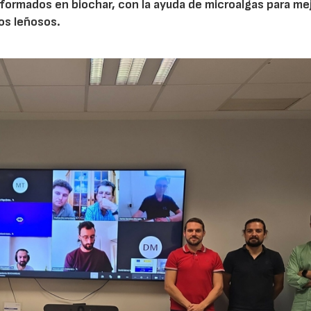
ormados en biochar, con la ayuda de microalgas para mej
vos leñosos.
23/07/2026
30/07/2026