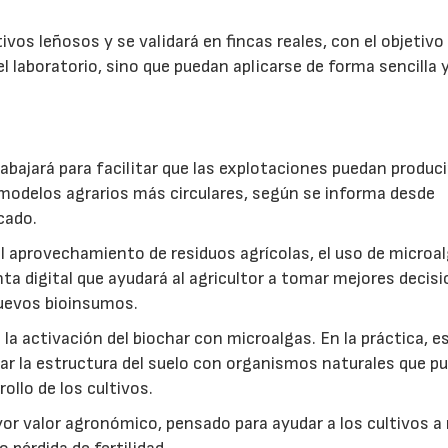
vos leñosos y se validará en fincas reales, con el objetivo
l laboratorio, sino que puedan aplicarse de forma sencilla y
abajará para facilitar que las explotaciones puedan produci
modelos agrarios más circulares, según se informa desde
cado.
: el aprovechamiento de residuos agrícolas, el uso de microa
ta digital que ayudará al agricultor a tomar mejores decis
 nuevos bioinsumos.
a activación del biochar con microalgas. En la práctica, e
rar la estructura del suelo con organismos naturales que p
rollo de los cultivos.
r valor agronómico, pensado para ayudar a los cultivos a r