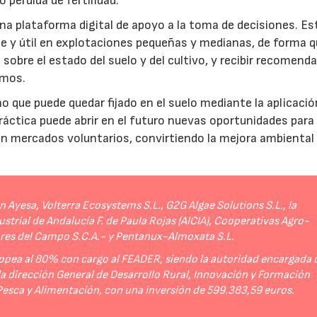
 pérdida de fertilidad.
a plataforma digital de apoyo a la toma de decisiones. Es
e y útil en explotaciones pequeñas y medianas, de forma q
sobre el estado del suelo y del cultivo, y recibir recomend
umos.
no que puede quedar fijado en el suelo mediante la aplicació
práctica puede abrir en el futuro nuevas oportunidades para
 en mercados voluntarios, convirtiendo la mejora ambiental
Ayesa, Volterra Ecosystems S.L., G2G Algae Solutions S.L., la
strial de Andalucía F. de Paula Rojas (AICIA), Cooperativas Agro-
ores del Campo S.C.A.- y Pentanux-Almoxata S.L.
opea al 80% con cargo al FEADER, siendo la autoridad encargada 
 la dirección General de Desarrollo Rural, Innovación y Formación
 Pesca y Alimentación, con una inversión de 599.383,59 euros.