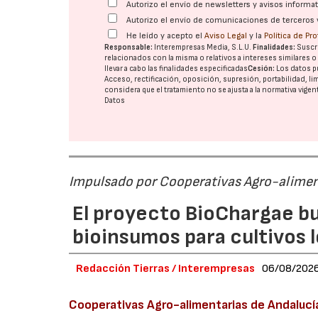
Autorizo el envío de newsletters y avisos inform
Autorizo el envío de comunicaciones de terceros 
He leído y acepto el
Aviso Legal
y la
Política de Pr
Responsable:
Interempresas Media, S.L.U.
Finalidades:
Suscri
relacionados con la misma o relativos a intereses similares 
llevar a cabo las finalidades especificadas
Cesión:
Los datos p
Acceso, rectificación, oposición, supresión, portabilidad, l
considera que el tratamiento no se ajusta a la normativa vige
Datos
Impulsado por Cooperativas Agro-alimen
El proyecto BioChargae bu
bioinsumos para cultivos 
Redacción Tierras / Interempresas
06/08/202
Cooperativas Agro-alimentarias de Andalucí