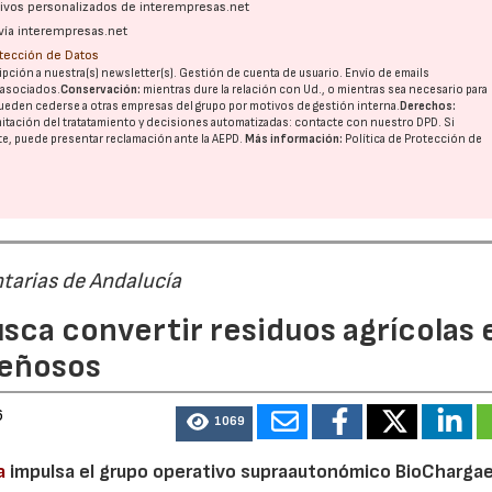
ativos personalizados de interempresas.net
vía interempresas.net
otección de Datos
pción a nuestra(s) newsletter(s). Gestión de cuenta de usuario. Envío de emails
o asociados.
Conservación:
mientras dure la relación con Ud., o mientras sea necesario para
ueden cederse a otras
empresas del grupo
por motivos de gestión interna.
Derechos:
imitación del tratatamiento y decisiones automatizadas:
contacte con nuestro DPD
. Si
nte, puede presentar reclamación ante la
AEPD
.
Más información:
Política de Protección de
tarias de Andalucía
sca convertir residuos agrícolas 
leñosos
6
1069
a
impulsa el grupo operativo supraautonómico BioChargae