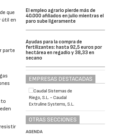
El empleo agrario pierde más de
 de que
40.000 afiliados en julio mientras el
 útil en
paro sube ligeramente
Ayudas para la compra de
fertilizantes: hasta 92,5 euros por
r parte
hectárea en regadío y 38,33 en
secano
lgas
EMPRESAS DESTACADAS
iones
sto
ueden
OTRAS SECCIONES
esistir
AGENDA