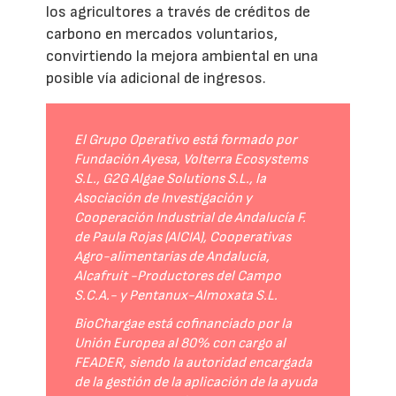
los agricultores a través de créditos de
carbono en mercados voluntarios,
convirtiendo la mejora ambiental en una
posible vía adicional de ingresos.
El Grupo Operativo está formado por
Fundación Ayesa, Volterra Ecosystems
S.L., G2G Algae Solutions S.L., la
Asociación de Investigación y
Cooperación Industrial de Andalucía F.
de Paula Rojas (AICIA), Cooperativas
Agro-alimentarias de Andalucía,
Alcafruit -Productores del Campo
S.C.A.- y Pentanux-Almoxata S.L.
BioChargae está cofinanciado por la
Unión Europea al 80% con cargo al
FEADER, siendo la autoridad encargada
de la gestión de la aplicación de la ayuda