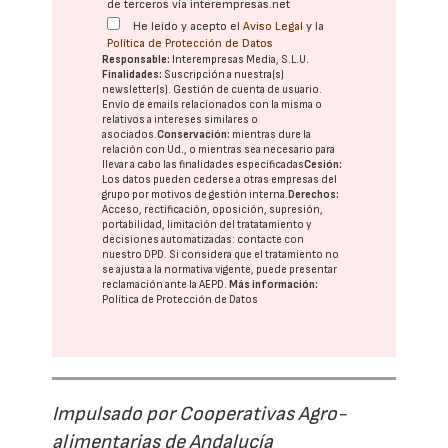
de terceros vía interempresas.net
He leído y acepto el
Aviso Legal
y la
Política de Protección de Datos
Responsable:
Interempresas Media, S.L.U.
Finalidades:
Suscripción a nuestra(s)
newsletter(s). Gestión de cuenta de usuario.
Envío de emails relacionados con la misma o
relativos a intereses similares o
asociados.
Conservación:
mientras dure la
relación con Ud., o mientras sea necesario para
llevar a cabo las finalidades especificadas
Cesión:
Los datos pueden cederse a otras
empresas del
grupo
por motivos de gestión interna.
Derechos:
Acceso, rectificación, oposición, supresión,
portabilidad, limitación del tratatamiento y
decisiones automatizadas:
contacte con
nuestro DPD
. Si considera que el tratamiento no
se ajusta a la normativa vigente, puede presentar
reclamación ante la
AEPD
.
Más información:
Política de Protección de Datos
Impulsado por Cooperativas Agro-
alimentarias de Andalucía