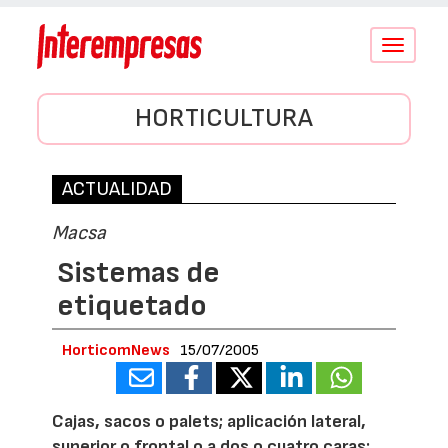
Conmutar
navegació
HORTICULTURA
ACTUALIDAD
Macsa
Sistemas de
etiquetado
HorticomNews
15/07/2005
Cajas, sacos o palets; aplicación lateral,
superior o frontal o a dos o cuatro caras;