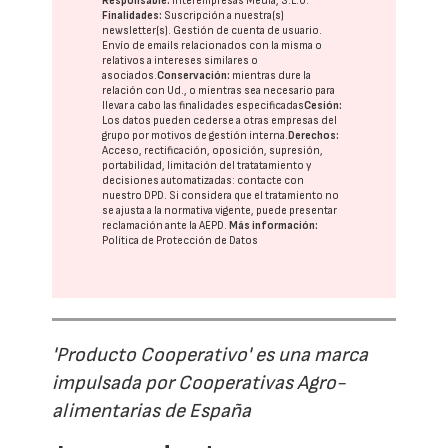
Responsable:
Interempresas Media, S.L.U.
Finalidades:
Suscripción a nuestra(s)
newsletter(s). Gestión de cuenta de usuario.
Envío de emails relacionados con la misma o
relativos a intereses similares o
asociados.
Conservación:
mientras dure la
relación con Ud., o mientras sea necesario para
llevar a cabo las finalidades especificadas
Cesión:
Los datos pueden cederse a otras
empresas del
grupo
por motivos de gestión interna.
Derechos:
Acceso, rectificación, oposición, supresión,
portabilidad, limitación del tratatamiento y
decisiones automatizadas:
contacte con
nuestro DPD
. Si considera que el tratamiento no
se ajusta a la normativa vigente, puede presentar
reclamación ante la
AEPD
.
Más información:
Política de Protección de Datos
'Producto Cooperativo' es una marca
impulsada por Cooperativas Agro-
alimentarias de España