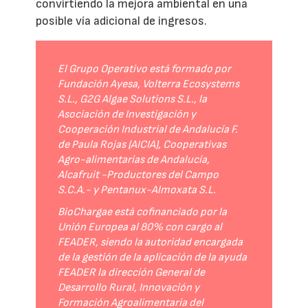
convirtiendo la mejora ambiental en una
posible vía adicional de ingresos.
El Grupo Operativo está formado por
Fundación Ayesa, Volterra Ecosystems
S.L., G2G Algae Solutions S.L., la
Asociación de Investigación y
Cooperación Industrial de Andalucía F.
de Paula Rojas (AICIA), Cooperativas
Agro-alimentarias de Andalucía,
Alcafruit -Productores del Campo
S.C.A.- y Pentanux-Almoxata S.L.
BioChargae está cofinanciado por la
Unión Europea al 80% con cargo al
FEADER, siendo la autoridad encargada
de la gestión de la aplicación de la ayuda
FEADER la dirección General de
Desarrollo Rural, Innovación y
Formación Agroalimentaria del