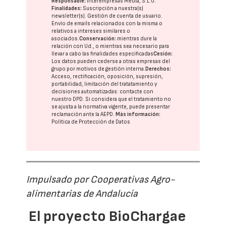
Responsable:
Interempresas Media, S.L.U.
Finalidades:
Suscripción a nuestra(s)
newsletter(s). Gestión de cuenta de usuario.
Envío de emails relacionados con la misma o
relativos a intereses similares o
asociados.
Conservación:
mientras dure la
relación con Ud., o mientras sea necesario para
llevar a cabo las finalidades especificadas
Cesión:
Los datos pueden cederse a otras
empresas del
grupo
por motivos de gestión interna.
Derechos:
Acceso, rectificación, oposición, supresión,
portabilidad, limitación del tratatamiento y
decisiones automatizadas:
contacte con
nuestro DPD
. Si considera que el tratamiento no
se ajusta a la normativa vigente, puede presentar
reclamación ante la
AEPD
.
Más información:
Política de Protección de Datos
Impulsado por Cooperativas Agro-
alimentarias de Andalucía
El proyecto BioChargae