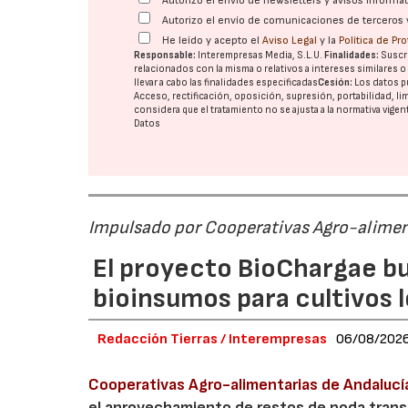
Autorizo el envío de newsletters y avisos inform
Autorizo el envío de comunicaciones de terceros 
He leído y acepto el
Aviso Legal
y la
Política de Pr
Responsable:
Interempresas Media, S.L.U.
Finalidades:
Suscri
relacionados con la misma o relativos a intereses similares 
llevar a cabo las finalidades especificadas
Cesión:
Los datos p
Acceso, rectificación, oposición, supresión, portabilidad, l
considera que el tratamiento no se ajusta a la normativa vige
Datos
Impulsado por Cooperativas Agro-alimen
El proyecto BioChargae bu
bioinsumos para cultivos 
Redacción Tierras / Interempresas
06/08/202
Cooperativas Agro-alimentarias de Andalucí
el aprovechamiento de restos de poda transf