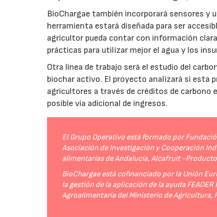
BioChargae también incorporará sensores y un
herramienta estará diseñada para ser accesibl
agricultor pueda contar con información clara 
prácticas para utilizar mejor el agua y los ins
Otra línea de trabajo será el estudio del carbo
biochar activo. El proyecto analizará si esta 
agricultores a través de créditos de carbono
posible vía adicional de ingresos.
El Grupo Operativo está formado por Fundación 
Asociación de Investigación y Cooperación Indu
alimentarias de Andalucía, Alcafruit -Product
BioChargae está cofinanciado por la Unión Eur
la gestión de la aplicación de la ayuda FEADER
Agroalimentaria del Ministerio de Agricultura,