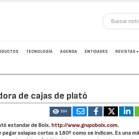
ODUCTOS
TECNOLOGÍA
AGENDA
ENTIDADES
REVISTAS
ra de cajas de plató
333
tó estandar de Boix.
http://www.grupoboix.com
.
y pegar solapas cortas a 180º como se indican. Es una m