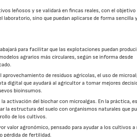
vos leñosos y se validará en fincas reales, con el objetivo
l laboratorio, sino que puedan aplicarse de forma sencilla y
abajará para facilitar que las explotaciones puedan produci
modelos agrarios más circulares, según se informa desde
cado.
: el aprovechamiento de residuos agrícolas, el uso de microa
ta digital que ayudará al agricultor a tomar mejores decis
 nuevos bioinsumos.
a activación del biochar con microalgas. En la práctica, e
rar la estructura del suelo con organismos naturales que p
rollo de los cultivos.
r valor agronómico, pensado para ayudar a los cultivos a r
 pérdida de fertilidad.