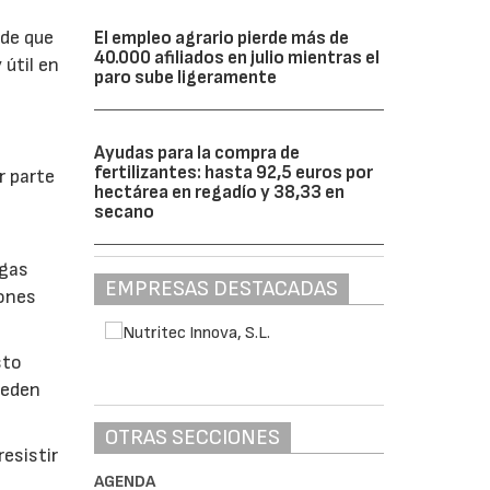
 de que
El empleo agrario pierde más de
40.000 afiliados en julio mientras el
 útil en
paro sube ligeramente
Ayudas para la compra de
fertilizantes: hasta 92,5 euros por
r parte
hectárea en regadío y 38,33 en
secano
lgas
EMPRESAS DESTACADAS
iones
sto
ueden
OTRAS SECCIONES
esistir
AGENDA