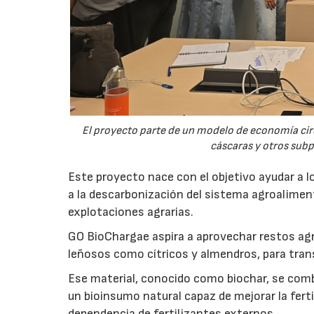
El proyecto parte de un modelo de economía ci
cáscaras y otros sub
Este proyecto nace con el objetivo ayudar a lo
a la descarbonización del sistema agroalimenta
explotaciones agrarias.
GO BioChargae aspira a aprovechar restos agr
leñosos como cítricos y almendros, para trans
Ese material, conocido como biochar, se comb
un bioinsumo natural capaz de mejorar la fertil
dependencia de fertilizantes externos.