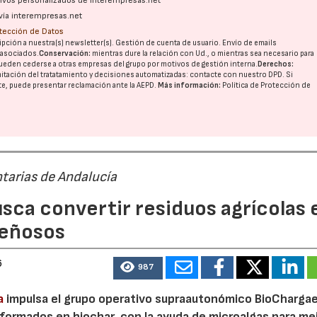
ativos personalizados de interempresas.net
vía interempresas.net
otección de Datos
pción a nuestra(s) newsletter(s). Gestión de cuenta de usuario. Envío de emails
o asociados.
Conservación:
mientras dure la relación con Ud., o mientras sea necesario para
ueden cederse a otras
empresas del grupo
por motivos de gestión interna.
Derechos:
imitación del tratatamiento y decisiones automatizadas:
contacte con nuestro DPD
. Si
nte, puede presentar reclamación ante la
AEPD
.
Más información:
Política de Protección de
tarias de Andalucía
sca convertir residuos agrícolas 
leñosos
6
987
a
impulsa el grupo operativo supraautonómico BioChargae
ormados en biochar, con la ayuda de microalgas para mej