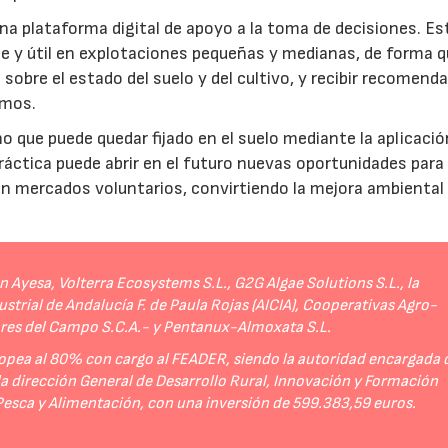
a plataforma digital de apoyo a la toma de decisiones. Es
e y útil en explotaciones pequeñas y medianas, de forma q
sobre el estado del suelo y del cultivo, y recibir recomend
umos.
no que puede quedar fijado en el suelo mediante la aplicació
práctica puede abrir en el futuro nuevas oportunidades para
 en mercados voluntarios, convirtiendo la mejora ambiental
Ayesa, Volterra Ecosystems S.L., G2G Algae Solutions S.L., la
strial de Andalucía F. de Paula Rojas (AICIA), Cooperativas Agro-
ores del Campo S.C.A.- y Pentanux-Almoxata S.L.
opea al 80% con cargo al FEADER, siendo la autoridad encargada 
 la dirección General de Desarrollo Rural, Innovación y Formación
 Pesca y Alimentación, con una inversión de 599.383,59 euros.