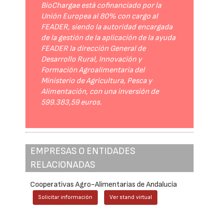
BioChargae está cofinanciado por la
Unión Europea al 80% con cargo al
FEADER, siendo la autoridad encargada
de la gestión de la aplicación de la ayuda
FEADER la dirección General de
Desarrollo Rural, Innovación y
Formación Agroalimentaria del
Ministerio de Agricultura, Pesca y
Alimentación, con una inversión de
599.383,59 euros.
EMPRESAS O ENTIDADES
RELACIONADAS
Cooperativas Agro-Alimentarias de Andalucía
Solicitar información
Ver stand virtual