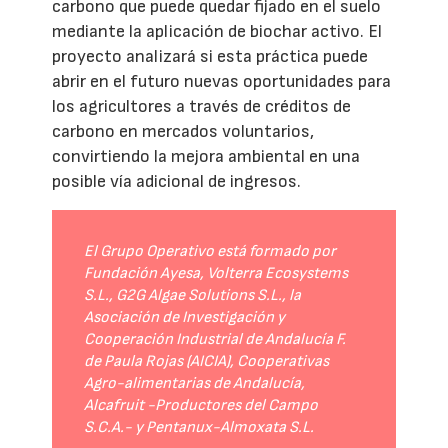
carbono que puede quedar fijado en el suelo
mediante la aplicación de biochar activo. El
proyecto analizará si esta práctica puede
abrir en el futuro nuevas oportunidades para
los agricultores a través de créditos de
carbono en mercados voluntarios,
convirtiendo la mejora ambiental en una
posible vía adicional de ingresos.
El Grupo Operativo está formado por
Fundación Ayesa, Volterra Ecosystems
S.L., G2G Algae Solutions S.L., la
Asociación de Investigación y
Cooperación Industrial de Andalucía F.
de Paula Rojas (AICIA), Cooperativas
Agro-alimentarias de Andalucía,
Alcafruit -Productores del Campo
S.C.A.- y Pentanux-Almoxata S.L.