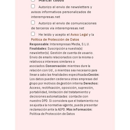
Marcar todos
Autorizo el envío de newsletters y
avisos informativos personalizados de
interempresas.net
Autorizo el envío de comunicaciones
de terceros vía interempresas.net
He leído y acepto el
Aviso Legal
y la
Política de Protección de Datos
Responsable:
Interempresas Media, S.L.U.
Finalidades:
Suscripción a nuestra(s)
newsletter(s). Gestión de cuenta de usuario.
Envío de emails relacionados con la misma o
relativos a intereses similares o
asociados.
Conservación:
mientras dure la
relación con Ud., o mientras sea necesario para
llevar a cabo las finalidades especificadas
Cesión:
Los datos pueden cederse a otras
empresas del
grupo
por motivos de gestión interna.
Derechos:
Acceso, rectificación, oposición, supresión,
portabilidad, limitación del tratatamiento y
decisiones automatizadas:
contacte con
nuestro DPD
. Si considera que el tratamiento no
se ajusta a la normativa vigente, puede presentar
reclamación ante la
AEPD
.
Más información:
Política de Protección de Datos