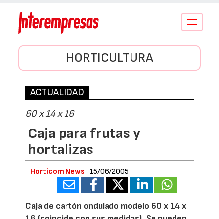
Conmutar
navegació
HORTICULTURA
ACTUALIDAD
60 x 14 x 16
Caja para frutas y
hortalizas
Horticom News
15/06/2005
Caja de cartón ondulado modelo 60 x 14 x
16 (coincide con sus medidas). Se pueden