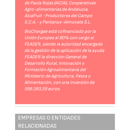
de Paula Rojas (AICIA), Cooperativas
Agro-alimentarias de Andalucía,
Alcafruit -Productores del Campo
S.C.A.- y Pentanux-Almoxata S.L.
BioChargae está cofinanciado por la
Unión Europea al 80% con cargo al
FEADER, siendo la autoridad encargada
de la gestión de la aplicación de la ayuda
FEADER la dirección General de
Desarrollo Rural, Innovación y
Formación Agroalimentaria del
Ministerio de Agricultura, Pesca y
Alimentación, con una inversión de
599.383,59 euros.
EMPRESAS O ENTIDADES
RELACIONADAS