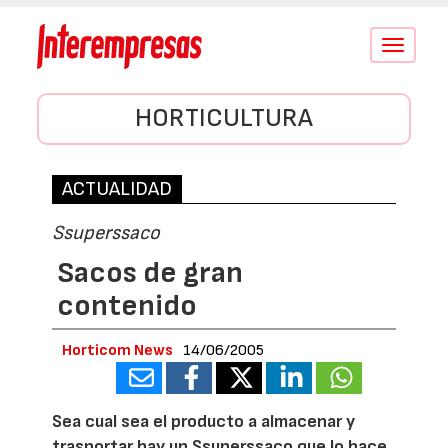
Conmutar
navegació
HORTICULTURA
ACTUALIDAD
Ssuperssaco
Sacos de gran
contenido
Horticom News
14/06/2005
Sea cual sea el producto a almacenar y
trasportar hay un Ssuperssaco que lo hace