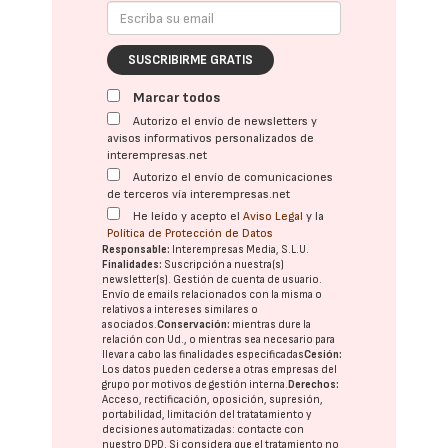
SUSCRIBIRME GRATIS
Marcar todos
Autorizo el envío de newsletters y
avisos informativos personalizados de
interempresas.net
Autorizo el envío de comunicaciones
de terceros vía interempresas.net
He leído y acepto el
Aviso Legal
y la
Política de Protección de Datos
Responsable:
Interempresas Media, S.L.U.
Finalidades:
Suscripción a nuestra(s)
newsletter(s). Gestión de cuenta de usuario.
Envío de emails relacionados con la misma o
relativos a intereses similares o
asociados.
Conservación:
mientras dure la
relación con Ud., o mientras sea necesario para
llevar a cabo las finalidades especificadas
Cesión:
Los datos pueden cederse a otras
empresas del
grupo
por motivos de gestión interna.
Derechos:
Acceso, rectificación, oposición, supresión,
portabilidad, limitación del tratatamiento y
decisiones automatizadas:
contacte con
nuestro DPD
. Si considera que el tratamiento no