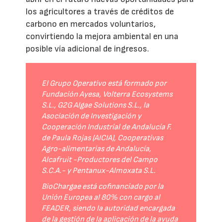
los agricultores a través de créditos de
carbono en mercados voluntarios,
convirtiendo la mejora ambiental en una
posible vía adicional de ingresos.
El Grupo Operativo está formado por
Fundación Ayesa, Volterra Ecosystems
S.L., G2G Algae Solutions S.L., la
Asociación de Investigación y
Cooperación Industrial de Andalucía F.
de Paula Rojas (AICIA), Cooperativas
Agro-alimentarias de Andalucía,
Alcafruit -Productores del Campo
S.C.A.- y Pentanux-Almoxata S.L.
BioChargae está cofinanciado por la
Unión Europea al 80% con cargo al
FEADER, siendo la autoridad encargada
de la gestión de la aplicación de la ayuda