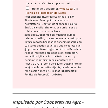
de terceros vía interempresas.net
He leído y acepto el
Aviso Legal
y la
Política de Protección de Datos
Responsable:
Interempresas Media, S.L.U.
Finalidades:
Suscripción a nuestra(s)
newsletter(s). Gestión de cuenta de usuario.
Envío de emails relacionados con la misma o
relativos a intereses similares o
asociados.
Conservación:
mientras dure la
relación con Ud., o mientras sea necesario para
llevar a cabo las finalidades especificadas
Cesión:
Los datos pueden cederse a otras
empresas del
grupo
por motivos de gestión interna.
Derechos:
Acceso, rectificación, oposición, supresión,
portabilidad, limitación del tratatamiento y
decisiones automatizadas:
contacte con
nuestro DPD
. Si considera que el tratamiento no
se ajusta a la normativa vigente, puede presentar
reclamación ante la
AEPD
.
Más información:
Política de Protección de Datos
Impulsado por Cooperativas Agro-