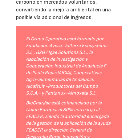
carbono en mercados voluntarios,
convirtiendo la mejora ambiental en una
posible vía adicional de ingresos.
El Grupo Operativo está formado por
Fundación Ayesa, Volterra Ecosystems
S.L., G2G Algae Solutions S.L., la
Asociación de Investigación y
Cooperación Industrial de Andalucía F.
de Paula Rojas (AICIA), Cooperativas
Agro-alimentarias de Andalucía,
Alcafruit -Productores del Campo
S.C.A.- y Pentanux-Almoxata S.L.
BioChargae está cofinanciado por la
Unión Europea al 80% con cargo al
FEADER, siendo la autoridad encargada
de la gestión de la aplicación de la ayuda
FEADER la dirección General de
Desarrollo Rural, Innovación y