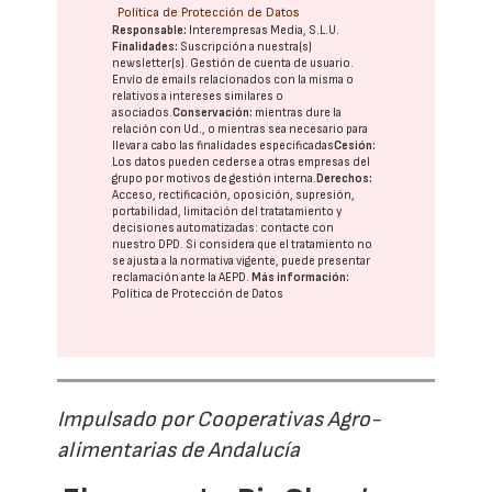
Política de Protección de Datos
Responsable:
Interempresas Media, S.L.U.
Finalidades:
Suscripción a nuestra(s)
newsletter(s). Gestión de cuenta de usuario.
Envío de emails relacionados con la misma o
relativos a intereses similares o
asociados.
Conservación:
mientras dure la
relación con Ud., o mientras sea necesario para
llevar a cabo las finalidades especificadas
Cesión:
Los datos pueden cederse a otras
empresas del
grupo
por motivos de gestión interna.
Derechos:
Acceso, rectificación, oposición, supresión,
portabilidad, limitación del tratatamiento y
decisiones automatizadas:
contacte con
nuestro DPD
. Si considera que el tratamiento no
se ajusta a la normativa vigente, puede presentar
reclamación ante la
AEPD
.
Más información:
Política de Protección de Datos
Impulsado por Cooperativas Agro-
alimentarias de Andalucía