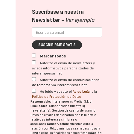
Suscríbase a nuestra
Newsletter -
Ver ejemplo
SUSCRIBIRME GRATIS
Marcar todos
Autorizo el envío de newsletters y
avisos informativos personalizados de
interempresas.net
Autorizo el envío de comunicaciones
de terceros vía interempresas.net
He leído y acepto el
Aviso Legal
y la
Política de Protección de Datos
Responsable:
Interempresas Media, S.L.U.
Finalidades:
Suscripción a nuestra(s)
newsletter(s). Gestión de cuenta de usuario.
Envío de emails relacionados con la misma o
relativos a intereses similares o
asociados.
Conservación:
mientras dure la
relación con Ud., o mientras sea necesario para
llevar a cabo las finalidades especificadas
Cesión: