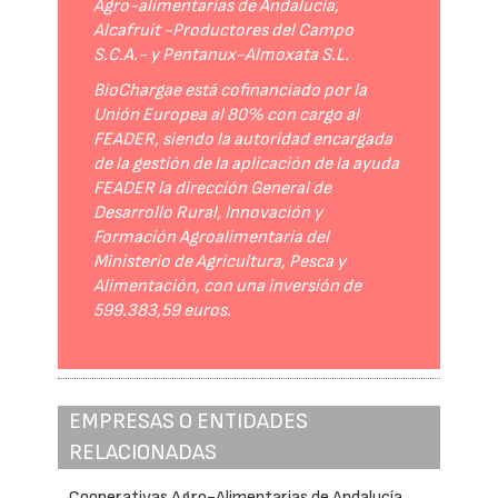
Agro-alimentarias de Andalucía,
Alcafruit -Productores del Campo
S.C.A.- y Pentanux-Almoxata S.L.
BioChargae está cofinanciado por la
Unión Europea al 80% con cargo al
FEADER, siendo la autoridad encargada
de la gestión de la aplicación de la ayuda
FEADER la dirección General de
Desarrollo Rural, Innovación y
Formación Agroalimentaria del
Ministerio de Agricultura, Pesca y
Alimentación, con una inversión de
599.383,59 euros.
EMPRESAS O ENTIDADES
RELACIONADAS
Cooperativas Agro-Alimentarias de Andalucía