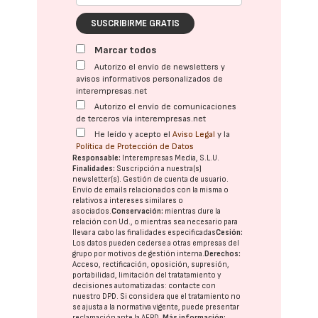
SUSCRIBIRME GRATIS
Marcar todos
Autorizo el envío de newsletters y
avisos informativos personalizados de
interempresas.net
Autorizo el envío de comunicaciones
de terceros vía interempresas.net
He leído y acepto el
Aviso Legal
y la
Política de Protección de Datos
Responsable:
Interempresas Media, S.L.U.
Finalidades:
Suscripción a nuestra(s)
newsletter(s). Gestión de cuenta de usuario.
Envío de emails relacionados con la misma o
relativos a intereses similares o
asociados.
Conservación:
mientras dure la
relación con Ud., o mientras sea necesario para
llevar a cabo las finalidades especificadas
Cesión:
Los datos pueden cederse a otras
empresas del
grupo
por motivos de gestión interna.
Derechos:
Acceso, rectificación, oposición, supresión,
portabilidad, limitación del tratatamiento y
decisiones automatizadas:
contacte con
nuestro DPD
. Si considera que el tratamiento no
se ajusta a la normativa vigente, puede presentar
reclamación ante la
AEPD
.
Más información: