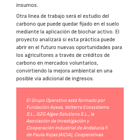
insumos.
Otra línea de trabajo será el estudio del
carbono que puede quedar fijado en el suelo
mediante la aplicación de biochar activo. El
proyecto analizará si esta práctica puede
abrir en el futuro nuevas oportunidades para
los agricultores a través de créditos de
carbono en mercados voluntarios,
convirtiendo la mejora ambiental en una
posible vía adicional de ingresos.
El Grupo Operativo está formado por
Fundación Ayesa, Volterra Ecosystems
S.L., G2G Algae Solutions S.L., la
Asociación de Investigación y
Cooperación Industrial de Andalucía F.
de Paula Rojas (AICIA), Cooperativas