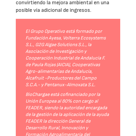
convirtiendo la mejora ambiental en una
posible vía adicional de ingresos.
El Grupo Operativo está formado por
Fundación Ayesa, Volterra Ecosystems
S.L., G2G Algae Solutions S.L., la
Asociación de Investigación y
Cooperación Industrial de Andalucía F.
de Paula Rojas (AICIA), Cooperativas
Agro-alimentarias de Andalucía,
Alcafruit -Productores del Campo
S.C.A.- y Pentanux-Almoxata S.L.
BioChargae está cofinanciado por la
Unión Europea al 80% con cargo al
FEADER, siendo la autoridad encargada
de la gestión de la aplicación de la ayuda
FEADER la dirección General de
Desarrollo Rural, Innovación y
Formación Agroalimentaria del