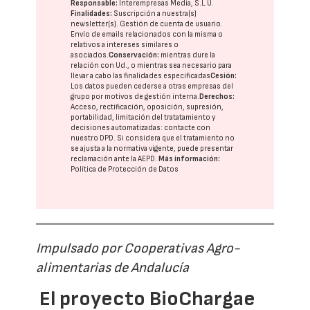
Responsable:
Interempresas Media, S.L.U.
Finalidades:
Suscripción a nuestra(s)
newsletter(s). Gestión de cuenta de usuario.
Envío de emails relacionados con la misma o
relativos a intereses similares o
asociados.
Conservación:
mientras dure la
relación con Ud., o mientras sea necesario para
llevar a cabo las finalidades especificadas
Cesión:
Los datos pueden cederse a otras
empresas del
grupo
por motivos de gestión interna.
Derechos:
Acceso, rectificación, oposición, supresión,
portabilidad, limitación del tratatamiento y
decisiones automatizadas:
contacte con
nuestro DPD
. Si considera que el tratamiento no
se ajusta a la normativa vigente, puede presentar
reclamación ante la
AEPD
.
Más información:
Política de Protección de Datos
Impulsado por Cooperativas Agro-
alimentarias de Andalucía
El proyecto BioChargae