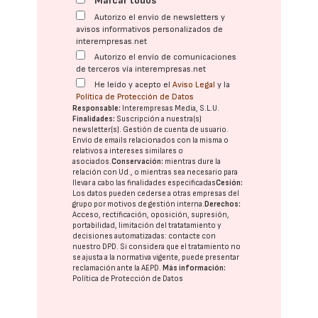
Marcar todos
Autorizo el envío de newsletters y
avisos informativos personalizados de
interempresas.net
Autorizo el envío de comunicaciones
de terceros vía interempresas.net
He leído y acepto el
Aviso Legal
y la
Política de Protección de Datos
Responsable:
Interempresas Media, S.L.U.
Finalidades:
Suscripción a nuestra(s)
newsletter(s). Gestión de cuenta de usuario.
Envío de emails relacionados con la misma o
relativos a intereses similares o
asociados.
Conservación:
mientras dure la
relación con Ud., o mientras sea necesario para
llevar a cabo las finalidades especificadas
Cesión:
Los datos pueden cederse a otras
empresas del
grupo
por motivos de gestión interna.
Derechos:
Acceso, rectificación, oposición, supresión,
portabilidad, limitación del tratatamiento y
decisiones automatizadas:
contacte con
nuestro DPD
. Si considera que el tratamiento no
se ajusta a la normativa vigente, puede presentar
reclamación ante la
AEPD
.
Más información:
Política de Protección de Datos