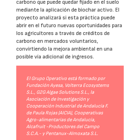
carbono que puede quedar fijado en el suelo
mediante la aplicación de biochar activo. El
proyecto analizará si esta práctica puede
abrir en el futuro nuevas oportunidades para
los agricultores a través de créditos de
carbono en mercados voluntarios,
convirtiendo la mejora ambiental en una
posible vía adicional de ingresos.
El Grupo Operativo está formado por
Fundación Ayesa, Volterra Ecosystems
S.L., G2G Algae Solutions S.L., la
Asociación de Investigación y
Cooperación Industrial de Andalucía F.
de Paula Rojas (AICIA), Cooperativas
Agro-alimentarias de Andalucía,
Alcafruit -Productores del Campo
S.C.A.- y Pentanux-Almoxata S.L.