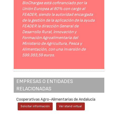
BioChargae está cofinanciado por la
Unión Europea al 80% con cargo al
FEADER, siendo la autoridad encargada
de la gestión de la aplicación de la ayuda
FEADER la dirección General de
Desarrollo Rural, Innovación y
Formación Agroalimentaria del
Ministerio de Agricultura, Pesca y
Alimentación, con una inversión de
599.383,59 euros.
EMPRESAS O ENTIDADES
RELACIONADAS
Cooperativas Agro-Alimentarias de Andalucía
Solicitar información
Ver stand virtual