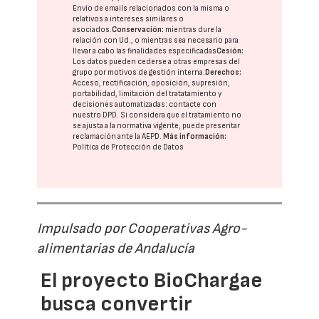
Envío de emails relacionados con la misma o
relativos a intereses similares o
asociados.
Conservación:
mientras dure la
relación con Ud., o mientras sea necesario para
llevar a cabo las finalidades especificadas
Cesión:
Los datos pueden cederse a otras
empresas del
grupo
por motivos de gestión interna.
Derechos:
Acceso, rectificación, oposición, supresión,
portabilidad, limitación del tratatamiento y
decisiones automatizadas:
contacte con
nuestro DPD
. Si considera que el tratamiento no
se ajusta a la normativa vigente, puede presentar
reclamación ante la
AEPD
.
Más información:
Política de Protección de Datos
Impulsado por Cooperativas Agro-
alimentarias de Andalucía
El proyecto BioChargae
busca convertir