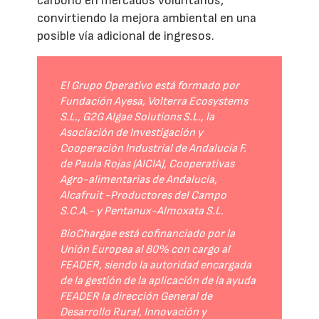
carbono en mercados voluntarios,
convirtiendo la mejora ambiental en una
posible vía adicional de ingresos.
El Grupo Operativo está formado por
Fundación Ayesa, Volterra Ecosystems
S.L., G2G Algae Solutions S.L., la
Asociación de Investigación y
Cooperación Industrial de Andalucía F.
de Paula Rojas (AICIA), Cooperativas
Agro-alimentarias de Andalucía,
Alcafruit -Productores del Campo
S.C.A.- y Pentanux-Almoxata S.L.
BioChargae está cofinanciado por la
Unión Europea al 80% con cargo al
FEADER, siendo la autoridad encargada
de la gestión de la aplicación de la ayuda
FEADER la dirección General de
Desarrollo Rural, Innovación y