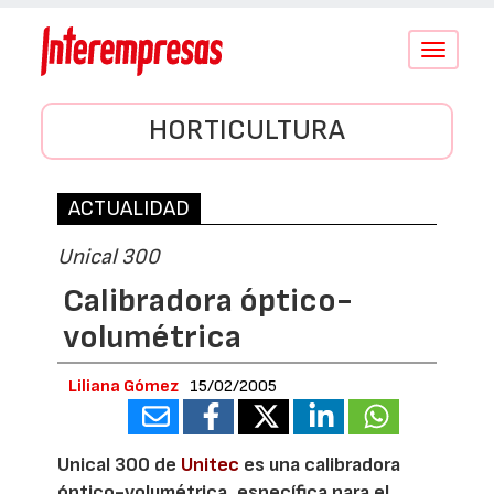
Conmutar
navegació
HORTICULTURA
ACTUALIDAD
Unical 300
Calibradora óptico-
volumétrica
Liliana Gómez
15/02/2005
Unical 300 de
Unitec
es una calibradora
óptico-volumétrica, específica para el