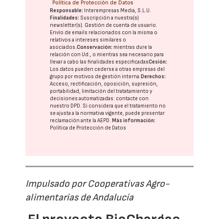
Política de Protección de Datos
Responsable:
Interempresas Media, S.L.U.
Finalidades:
Suscripción a nuestra(s)
newsletter(s). Gestión de cuenta de usuario.
Envío de emails relacionados con la misma o
relativos a intereses similares o
asociados.
Conservación:
mientras dure la
relación con Ud., o mientras sea necesario para
llevar a cabo las finalidades especificadas
Cesión:
Los datos pueden cederse a otras
empresas del
grupo
por motivos de gestión interna.
Derechos:
Acceso, rectificación, oposición, supresión,
portabilidad, limitación del tratatamiento y
decisiones automatizadas:
contacte con
nuestro DPD
. Si considera que el tratamiento no
se ajusta a la normativa vigente, puede presentar
reclamación ante la
AEPD
.
Más información:
Política de Protección de Datos
Impulsado por Cooperativas Agro-
alimentarias de Andalucía