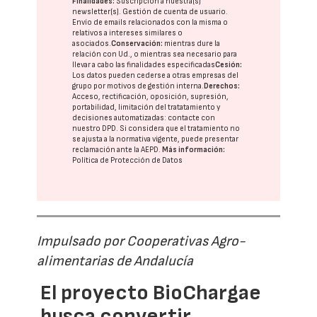
Finalidades:
Suscripción a nuestra(s)
newsletter(s). Gestión de cuenta de usuario.
Envío de emails relacionados con la misma o
relativos a intereses similares o
asociados.
Conservación:
mientras dure la
relación con Ud., o mientras sea necesario para
llevar a cabo las finalidades especificadas
Cesión:
Los datos pueden cederse a otras
empresas del
grupo
por motivos de gestión interna.
Derechos:
Acceso, rectificación, oposición, supresión,
portabilidad, limitación del tratatamiento y
decisiones automatizadas:
contacte con
nuestro DPD
. Si considera que el tratamiento no
se ajusta a la normativa vigente, puede presentar
reclamación ante la
AEPD
.
Más información:
Política de Protección de Datos
Impulsado por Cooperativas Agro-
alimentarias de Andalucía
El proyecto BioChargae
busca convertir