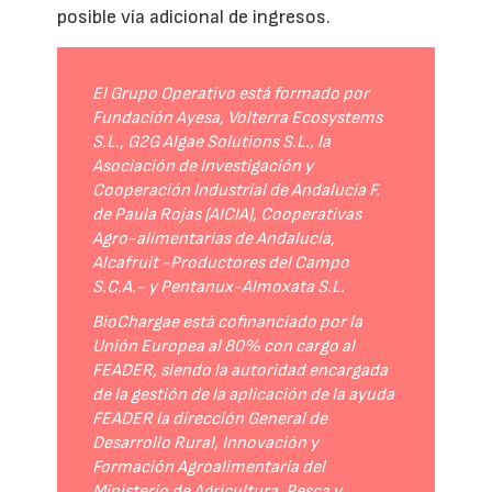
posible vía adicional de ingresos.
El Grupo Operativo está formado por
Fundación Ayesa, Volterra Ecosystems
S.L., G2G Algae Solutions S.L., la
Asociación de Investigación y
Cooperación Industrial de Andalucía F.
de Paula Rojas (AICIA), Cooperativas
Agro-alimentarias de Andalucía,
Alcafruit -Productores del Campo
S.C.A.- y Pentanux-Almoxata S.L.
BioChargae está cofinanciado por la
Unión Europea al 80% con cargo al
FEADER, siendo la autoridad encargada
de la gestión de la aplicación de la ayuda
FEADER la dirección General de
Desarrollo Rural, Innovación y
Formación Agroalimentaria del
Ministerio de Agricultura, Pesca y