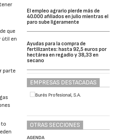
btener
El empleo agrario pierde más de
40.000 afiliados en julio mientras el
paro sube ligeramente
 de que
 útil en
Ayudas para la compra de
fertilizantes: hasta 92,5 euros por
hectárea en regadío y 38,33 en
secano
r parte
EMPRESAS DESTACADAS
lgas
iones
sto
OTRAS SECCIONES
ueden
AGENDA