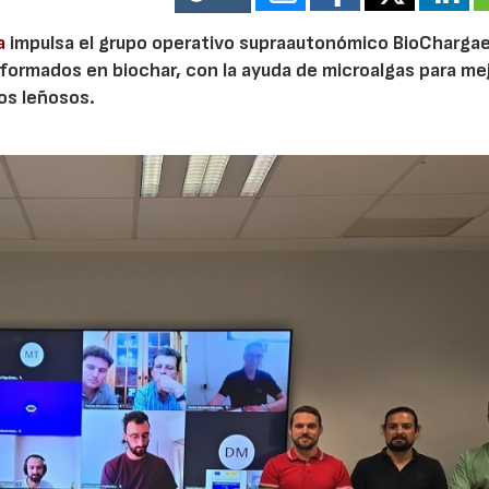
a
impulsa el grupo operativo supraautonómico BioChargae
ormados en biochar, con la ayuda de microalgas para mej
vos leñosos.
23/07/2026
30/07/2026