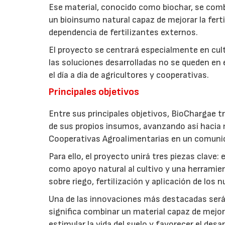
Ese material, conocido como biochar, se comb
un bioinsumo natural capaz de mejorar la fertil
dependencia de fertilizantes externos.
El proyecto se centrará especialmente en culti
las soluciones desarrolladas no se queden en e
el día a día de agricultores y cooperativas.
Principales objetivos
Entre sus principales objetivos, BioChargae tr
de sus propios insumos, avanzando así hacia 
Cooperativas Agroalimentarias en un comuni
Para ello, el proyecto unirá tres piezas clave
como apoyo natural al cultivo y una herramien
sobre riego, fertilización y aplicación de los
Una de las innovaciones más destacadas será l
significa combinar un material capaz de mejo
estimular la vida del suelo y favorecer el desar