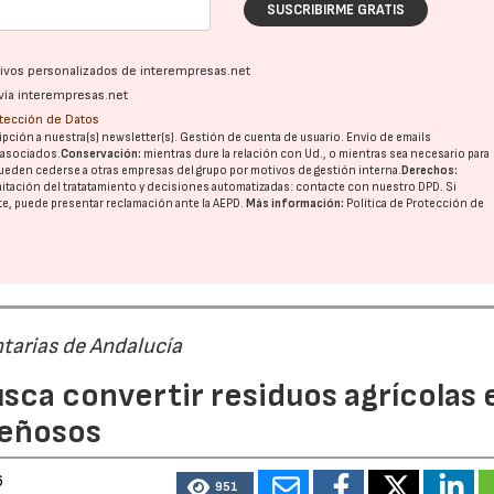
SUSCRIBIRME GRATIS
ativos personalizados de interempresas.net
vía interempresas.net
otección de Datos
pción a nuestra(s) newsletter(s). Gestión de cuenta de usuario. Envío de emails
o asociados.
Conservación:
mientras dure la relación con Ud., o mientras sea necesario para
ueden cederse a otras
empresas del grupo
por motivos de gestión interna.
Derechos:
imitación del tratatamiento y decisiones automatizadas:
contacte con nuestro DPD
. Si
nte, puede presentar reclamación ante la
AEPD
.
Más información:
Política de Protección de
tarias de Andalucía
sca convertir residuos agrícolas 
leñosos
6
951