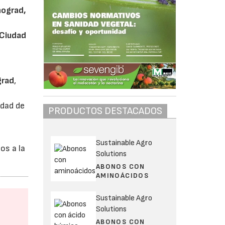
nograd,
 Ciudad
grad
,
udad de
PRODUCTOS DESTACADOS
Sustainable Agro
os a la
Solutions
ABONOS CON
AMINOÁCIDOS
Sustainable Agro
Solutions
ABONOS CON