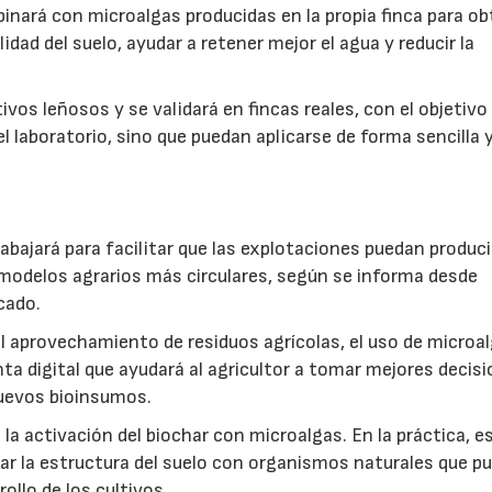
inará con microalgas producidas en la propia finca para o
idad del suelo, ayudar a retener mejor el agua y reducir la
vos leñosos y se validará en fincas reales, con el objetivo
l laboratorio, sino que puedan aplicarse de forma sencilla y
abajará para facilitar que las explotaciones puedan produci
modelos agrarios más circulares, según se informa desde
cado.
: el aprovechamiento de residuos agrícolas, el uso de microa
ta digital que ayudará al agricultor a tomar mejores decis
 nuevos bioinsumos.
a activación del biochar con microalgas. En la práctica, e
rar la estructura del suelo con organismos naturales que p
rollo de los cultivos.