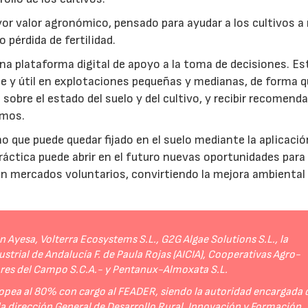
r valor agronómico, pensado para ayudar a los cultivos a r
 pérdida de fertilidad.
a plataforma digital de apoyo a la toma de decisiones. Es
e y útil en explotaciones pequeñas y medianas, de forma q
sobre el estado del suelo y del cultivo, y recibir recomend
umos.
no que puede quedar fijado en el suelo mediante la aplicació
práctica puede abrir en el futuro nuevas oportunidades para
 en mercados voluntarios, convirtiendo la mejora ambiental
Ayesa, Volterra Ecosystems S.L., G2G Algae Solutions S.L., la
strial de Andalucía F. de Paula Rojas (AICIA), Cooperativas Agro-
ores del Campo S.C.A.- y Pentanux-Almoxata S.L.
opea al 80% con cargo al FEADER, siendo la autoridad encargada 
 la dirección General de Desarrollo Rural, Innovación y Formación