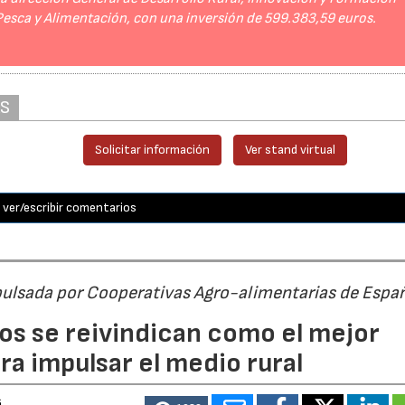
 Pesca y Alimentación, con una inversión de 599.383,59 euros.
AS
Solicitar información
Ver stand virtual
ver/escribir comentarios
pulsada por Cooperativas Agro-alimentarias de Espa
os se reivindican como el mejor
a impulsar el medio rural
6