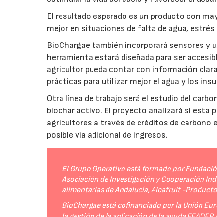
El resultado esperado es un producto con mayo
mejor en situaciones de falta de agua, estrés o
BioChargae también incorporará sensores y un
herramienta estará diseñada para ser accesibl
agricultor pueda contar con información clara 
prácticas para utilizar mejor el agua y los ins
Otra línea de trabajo será el estudio del carbo
biochar activo. El proyecto analizará si esta 
agricultores a través de créditos de carbono
posible vía adicional de ingresos.
El Grupo Operativo está formado por Fundación 
Asociación de Investigación y Cooperación Indu
alimentarias de Andalucía, Alcafruit -Product
BioChargae está cofinanciado por la Unión Eur
la gestión de la aplicación de la ayuda FEADER