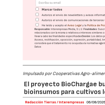
Marcar todos
Autorizo el envío de newsletters y avisos inform
Autorizo el envío de comunicaciones de terceros 
He leído y acepto el
Aviso Legal
y la
Política de Pr
Responsable:
Interempresas Media, S.L.U.
Finalidades:
Suscri
relacionados con la misma o relativos a intereses similares 
llevar a cabo las finalidades especificadas
Cesión:
Los datos p
Acceso, rectificación, oposición, supresión, portabilidad, l
considera que el tratamiento no se ajusta a la normativa vige
Datos
Impulsado por Cooperativas Agro-alimen
El proyecto BioChargae bu
bioinsumos para cultivos 
Redacción Tierras / Interempresas
06/08/202