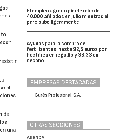
lgas
El empleo agrario pierde más de
iones
40.000 afiliados en julio mientras el
paro sube ligeramente
sto
ueden
Ayudas para la compra de
fertilizantes: hasta 92,5 euros por
hectárea en regadío y 38,33 en
secano
esistir
ta
EMPRESAS DESTACADAS
ue el
aciones
n de
 los
OTRAS SECCIONES
 en una
AGENDA