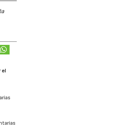
ña
 el
arias
ntarias