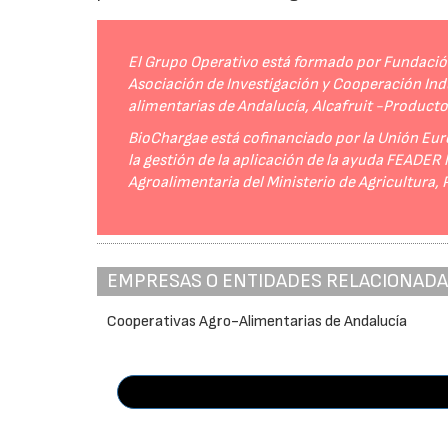
El Grupo Operativo está formado por Fundación 
Asociación de Investigación y Cooperación Indu
alimentarias de Andalucía, Alcafruit -Product
BioChargae está cofinanciado por la Unión Eur
la gestión de la aplicación de la ayuda FEADER
Agroalimentaria del Ministerio de Agricultura,
EMPRESAS O ENTIDADES RELACIONAD
Cooperativas Agro-Alimentarias de Andalucía