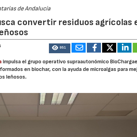
tarias de Andalucía
sca convertir residuos agrícolas 
leñosos
6
951
a
impulsa el grupo operativo supraautonómico BioChargae
ormados en biochar, con la ayuda de microalgas para mej
vos leñosos.