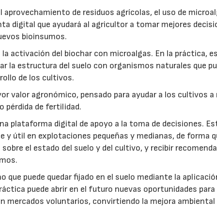
: el aprovechamiento de residuos agrícolas, el uso de microa
ta digital que ayudará al agricultor a tomar mejores decis
 nuevos bioinsumos.
a activación del biochar con microalgas. En la práctica, e
rar la estructura del suelo con organismos naturales que p
rollo de los cultivos.
r valor agronómico, pensado para ayudar a los cultivos a r
 pérdida de fertilidad.
a plataforma digital de apoyo a la toma de decisiones. Es
e y útil en explotaciones pequeñas y medianas, de forma q
sobre el estado del suelo y del cultivo, y recibir recomend
umos.
no que puede quedar fijado en el suelo mediante la aplicació
práctica puede abrir en el futuro nuevas oportunidades para
 en mercados voluntarios, convirtiendo la mejora ambiental