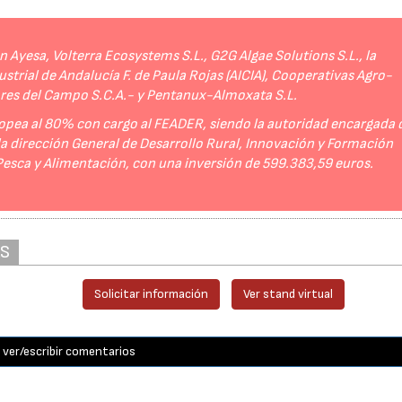
Ayesa, Volterra Ecosystems S.L., G2G Algae Solutions S.L., la
strial de Andalucía F. de Paula Rojas (AICIA), Cooperativas Agro-
ores del Campo S.C.A.- y Pentanux-Almoxata S.L.
opea al 80% con cargo al FEADER, siendo la autoridad encargada 
 la dirección General de Desarrollo Rural, Innovación y Formación
 Pesca y Alimentación, con una inversión de 599.383,59 euros.
AS
Solicitar información
Ver stand virtual
ver/escribir comentarios