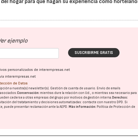
os del hogar para que hagan su experiencia como hortelano
Ver ejemplo
SUSCRIBIRME GRATIS
ativos personalizados de interempresas.net
vía interempresas.net
otección de Datos
pción a nuestra(s) newsletter(s). Gestión de cuenta de usuario. Envío de emails
o asociados.
Conservación:
mientras dure la relación con Ud., o mientras sea necesario para
ueden cederse a otras
empresas del grupo
por motivos de gestión interna.
Derechos:
imitación del tratatamiento y decisiones automatizadas:
contacte con nuestro DPD
. Si
nte, puede presentar reclamación ante la
AEPD
.
Más información:
Política de Protección de