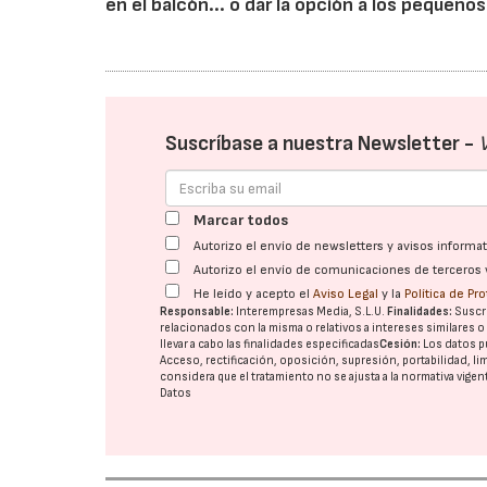
en el balcón... o dar la opción a los pequeñ
Suscríbase a nuestra Newsletter -
Marcar todos
Autorizo el envío de newsletters y avisos inform
Autorizo el envío de comunicaciones de terceros 
He leído y acepto el
Aviso Legal
y la
Política de Pr
Responsable:
Interempresas Media, S.L.U.
Finalidades:
Suscri
relacionados con la misma o relativos a intereses similares 
llevar a cabo las finalidades especificadas
Cesión:
Los datos p
Acceso, rectificación, oposición, supresión, portabilidad, l
considera que el tratamiento no se ajusta a la normativa vige
Datos