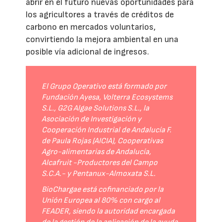
abrir en el futuro nuevas oportunidades para
los agricultores a través de créditos de
carbono en mercados voluntarios,
convirtiendo la mejora ambiental en una
posible vía adicional de ingresos.
El Grupo Operativo está formado por
Fundación Ayesa, Volterra Ecosystems
S.L., G2G Algae Solutions S.L., la
Asociación de Investigación y
Cooperación Industrial de Andalucía F.
de Paula Rojas (AICIA), Cooperativas
Agro-alimentarias de Andalucía,
Alcafruit -Productores del Campo
S.C.A.- y Pentanux-Almoxata S.L.
BioChargae está cofinanciado por la
Unión Europea al 80% con cargo al
FEADER, siendo la autoridad encargada