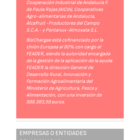
Cooperación Industrial de Andalucía F.
de Paula Rojas (AICIA), Cooperativas
Agro-alimentarias de Andalucía,
Alcafruit -Productores del Campo
S.C.A.- y Pentanux-Almoxata S.L.
BioChargae está cofinanciado por la
Unión Europea al 80% con cargo al
FEADER, siendo la autoridad encargada
de la gestión de la aplicación de la ayuda
FEADER la dirección General de
Desarrollo Rural, Innovación y
Formación Agroalimentaria del
Ministerio de Agricultura, Pesca y
Alimentación, con una inversión de
599.383,59 euros.
EMPRESAS O ENTIDADES