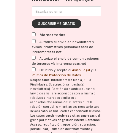
SUSCRIBIRME GRATIS
Marcar todos
Autorizo el envío de newsletters y
avisos informativos personalizados de
interempresas.net
Autorizo el envío de comunicaciones
de terceros vía interempresas.net
He leído y acepto el
Aviso Legal
y la
Política de Protección de Datos
Responsable:
Interempresas Media, S.L.U.
Finalidades:
Suscripción a nuestra(s)
newsletter(s). Gestión de cuenta de usuario.
Envío de emails relacionados con la misma o
relativos a intereses similares o
asociados.
Conservación:
mientras dure la
relación con Ud., o mientras sea necesario para
llevar a cabo las finalidades especificadas
Cesión:
Los datos pueden cederse a otras
empresas del
grupo
por motivos de gestión interna.
Derechos:
Acceso, rectificación, oposición, supresión,
portabilidad, limitación del tratatamiento y