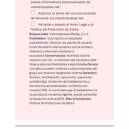
avisos informativos personalizados de
interempresas.net
Autorizo el envío de comunicaciones
de terceros vía interempresas.net
He leído y acepto el
Aviso Legal
y la
Política de Protección de Datos
Responsable:
Interempresas Media, S.L.U.
Finalidades:
Suscripción a nuestra(s)
newsletter(s). Gestión de cuenta de usuario.
Envío de emails relacionados con la misma o
relativos a intereses similares o
asociados.
Conservación:
mientras dure la
relación con Ud., o mientras sea necesario para
llevar a cabo las finalidades especificadas
Cesión:
Los datos pueden cederse a otras
empresas del
grupo
por motivos de gestión interna.
Derechos:
Acceso, rectificación, oposición, supresión,
portabilidad, limitación del tratatamiento y
decisiones automatizadas:
contacte con
nuestro DPD
. Si considera que el tratamiento no
se ajusta a la normativa vigente, puede presentar
reclamación ante la
AEPD
.
Más información:
Política de Protección de Datos