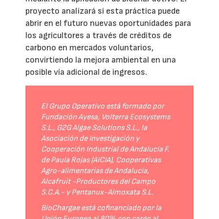
proyecto analizará si esta práctica puede
abrir en el futuro nuevas oportunidades para
los agricultores a través de créditos de
carbono en mercados voluntarios,
convirtiendo la mejora ambiental en una
posible vía adicional de ingresos.
El Grupo Operativo está formado por
Fundación Ayesa, Volterra Ecosystems
S.L., G2G Algae Solutions S.L., la
Asociación de Investigación y
Cooperación Industrial de Andalucía F.
de Paula Rojas (AICIA), Cooperativas
Agro-alimentarias de Andalucía,
Alcafruit -Productores del Campo
S.C.A.- y Pentanux-Almoxata S.L.
BioChargae está cofinanciado por la
Unión Europea al 80% con cargo al