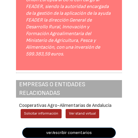
FEADER, siendo la autoridad encargada
de la gestión de la aplicación de la ayuda
FEADER la dirección General de
Desarrollo Rural, Innovación y
Formación Agroalimentaria del
Ministerio de Agricultura, Pesca y
Alimentación, con una inversión de
599.383,59 euros.
EMPRESAS O ENTIDADES
RELACIONADAS
Cooperativas Agro-Alimentarias de Andalucía
Solicitar información
Ver stand virtual
ver/escribir comentarios