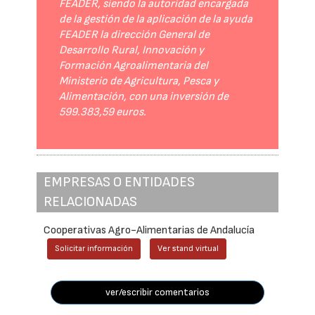
FEADER, siendo la autoridad encargada
de la gestión de la aplicación de la ayuda
FEADER la dirección General de
Desarrollo Rural, Innovación y
Formación Agroalimentaria del
Ministerio de Agricultura, Pesca y
Alimentación, con una inversión de
599.383,59 euros.
EMPRESAS O ENTIDADES
RELACIONADAS
Cooperativas Agro-Alimentarias de Andalucía
Solicitar información
Ver stand virtual
ver/escribir comentarios