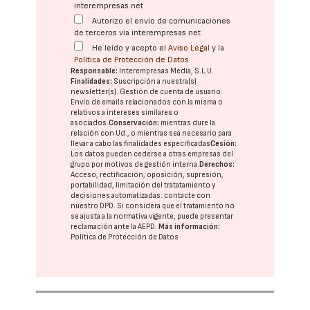
interempresas.net
Autorizo el envío de comunicaciones
de terceros vía interempresas.net
He leído y acepto el
Aviso Legal
y la
Política de Protección de Datos
Responsable:
Interempresas Media, S.L.U.
Finalidades:
Suscripción a nuestra(s)
newsletter(s). Gestión de cuenta de usuario.
Envío de emails relacionados con la misma o
relativos a intereses similares o
asociados.
Conservación:
mientras dure la
relación con Ud., o mientras sea necesario para
llevar a cabo las finalidades especificadas
Cesión:
Los datos pueden cederse a otras
empresas del
grupo
por motivos de gestión interna.
Derechos:
Acceso, rectificación, oposición, supresión,
portabilidad, limitación del tratatamiento y
decisiones automatizadas:
contacte con
nuestro DPD
. Si considera que el tratamiento no
se ajusta a la normativa vigente, puede presentar
reclamación ante la
AEPD
.
Más información:
Política de Protección de Datos