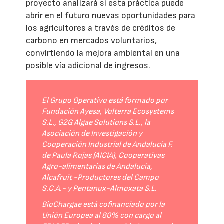
proyecto analizará si esta práctica puede
abrir en el futuro nuevas oportunidades para
los agricultores a través de créditos de
carbono en mercados voluntarios,
convirtiendo la mejora ambiental en una
posible vía adicional de ingresos.
El Grupo Operativo está formado por
Fundación Ayesa, Volterra Ecosystems
S.L., G2G Algae Solutions S.L., la
Asociación de Investigación y
Cooperación Industrial de Andalucía F.
de Paula Rojas (AICIA), Cooperativas
Agro-alimentarias de Andalucía,
Alcafruit -Productores del Campo
S.C.A.- y Pentanux-Almoxata S.L.
BioChargae está cofinanciado por la
Unión Europea al 80% con cargo al