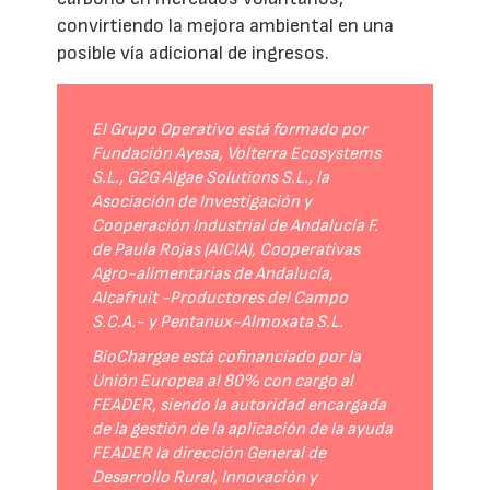
convirtiendo la mejora ambiental en una
posible vía adicional de ingresos.
El Grupo Operativo está formado por
Fundación Ayesa, Volterra Ecosystems
S.L., G2G Algae Solutions S.L., la
Asociación de Investigación y
Cooperación Industrial de Andalucía F.
de Paula Rojas (AICIA), Cooperativas
Agro-alimentarias de Andalucía,
Alcafruit -Productores del Campo
S.C.A.- y Pentanux-Almoxata S.L.
BioChargae está cofinanciado por la
Unión Europea al 80% con cargo al
FEADER, siendo la autoridad encargada
de la gestión de la aplicación de la ayuda
FEADER la dirección General de
Desarrollo Rural, Innovación y