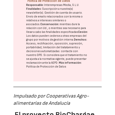
Política de Protección de Datos
Responsable:
Interempresas Media, S.L.U.
Finalidades:
Suscripción a nuestra(s)
newsletter(s). Gestión de cuenta de usuario.
Envío de emails relacionados con la misma o
relativos a intereses similares o
asociados.
Conservación:
mientras dure la
relación con Ud., o mientras sea necesario para
llevar a cabo las finalidades especificadas
Cesión:
Los datos pueden cederse a otras
empresas del
grupo
por motivos de gestión interna.
Derechos:
Acceso, rectificación, oposición, supresión,
portabilidad, limitación del tratatamiento y
decisiones automatizadas:
contacte con
nuestro DPD
. Si considera que el tratamiento no
se ajusta a la normativa vigente, puede presentar
reclamación ante la
AEPD
.
Más información:
Política de Protección de Datos
Impulsado por Cooperativas Agro-
alimentarias de Andalucía
El proyecto BioChargae