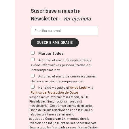
Suscríbase a nuestra
Newsletter -
Ver ejemplo
SUSCRIBIRME GRATIS
Marcar todos
Autorizo el envío de newsletters y
avisos informativos personalizados de
interempresas.net
Autorizo el envío de comunicaciones
de terceros vía interempresas.net
He leído y acepto el
Aviso Legal
y la
Política de Protección de Datos
Responsable:
Interempresas Media, S.L.U.
Finalidades:
Suscripción a nuestra(s)
newsletter(s). Gestión de cuenta de usuario.
Envío de emails relacionados con la misma o
relativos a intereses similares o
asociados.
Conservación:
mientras dure la
relación con Ud., o mientras sea necesario para
llevar a cabo las finalidades especificadas
Cesión: